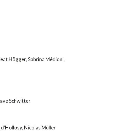
eat Högger, Sabrina Médioni,
Dave Schwitter
’Hollosy, Nicolas Müller