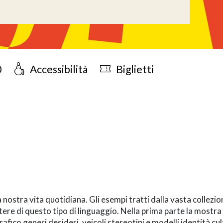
0
Accessibilità
Biglietti
-term
nostra vita quotidiana. Gli esempi tratti dalla vasta collezio
otere di questo tipo di linguaggio. Nella prima parte la mostr
rafico generi desideri, veicoli stereotipi e modelli identità cu