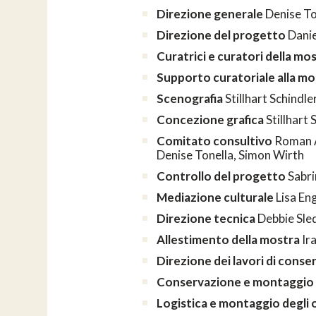
Direzione generale
Denise To
Direzione del progetto
Danie
Curatrici e curatori della m
Supporto curatoriale alla mo
Scenografia
Stillhart Schindle
Concezione grafica
Stillhart 
Comitato consultivo
Roman A
Denise Tonella, Simon Wirth
Controllo del progetto
Sabri
Mediazione culturale
Lisa En
Direzione tecnica
Debbie Sle
Allestimento della mostra
Ira
Direzione dei lavori di cons
Conservazione e montaggio 
Logistica e montaggio degli 