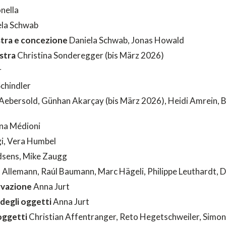
nella
la Schwab
ostra e concezione
Daniela Schwab, Jonas Howald
stra
Christina Sonderegger (bis März 2026)
r
Schindler
ebersold, Günhan Akarçay (bis März 2026), Heidi Amrein, B
na Médioni
gi, Vera Humbel
dsens, Mike Zaugg
 Allemann, Raúl Baumann, Marc Hägeli, Philippe Leuthardt, 
ervazione
Anna Jurt
degli oggetti
Anna Jurt
oggetti
Christian Affentranger, Reto Hegetschweiler, Simon d