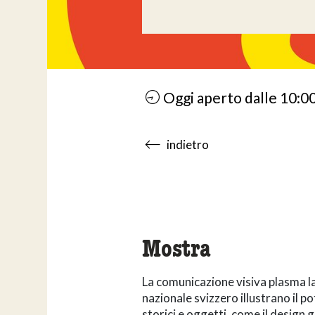
Oggi aperto dalle 10:0
accessibility.sr-only.body
indietro
Mostra
La comunicazione visiva plasma la 
nazionale svizzero illustrano il p
storici e oggetti, come il design g