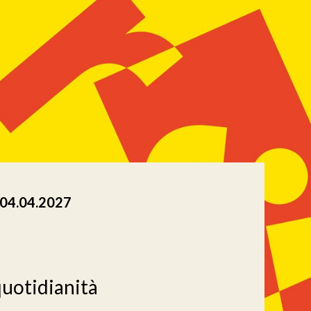
ccessibility.time_to
04.04.2027
quotidianità