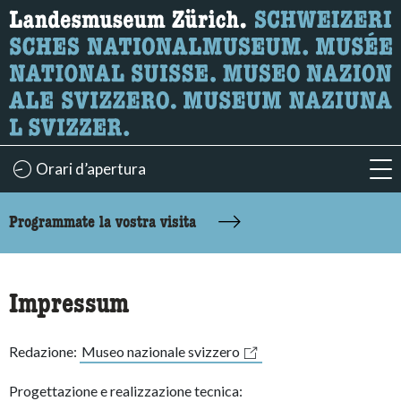
Ricerca
Qui è possibile cercare i contenuti della pagina.
Orari d’apertura
acc
accessibility.sr-only.body-term
Programmate la vostra visita
Impressum
Redazione:
Museo nazionale svizzero
Progettazione e realizzazione tecnica: