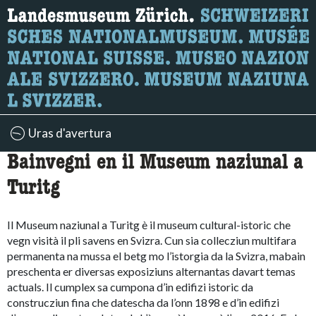
Uras d'avertura
Bainvegni en il Museum naziunal a
Turitg
Il Museum naziunal a Turitg è il museum cultural-istoric che
vegn visità il pli savens en Svizra. Cun sia collecziun multifara
permanenta na mussa el betg mo l’istorgia da la Svizra, mabain
preschenta er diversas exposiziuns alternantas davart temas
actuals. Il cumplex sa cumpona d’in edifizi istoric da
construcziun fina che datescha da l’onn 1898 e d’in edifizi