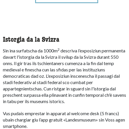
Istorgia da la Svizra
2
Sin ina surfatscha da 1000m
descriva l’exposiziun permanenta
davart l'istorgia da la Svizra il svilup da la Svizra durant 550
onns. Il gir tras ils tschientaners cumenza a la fin dal temp
medieval e finescha cun las sfidas per las instituziuns
democraticas dad oz. L'exposiziun inscenescha il passagi dal
stadi federativ al stadi federal sco cumbat per
appartegnientschas. Cun ristgar in sguard sin l'istorgia dal
preschent surpassa ella plinavant in cunfin temporal ch'è savens
in tabu per ils museums istorics.
Vus pudais emprestar in apparat al welcome desk (5 francs)
ubain chargiar giu l’app gratuit «Landesmuseum» sin Voss agen
smartphone.