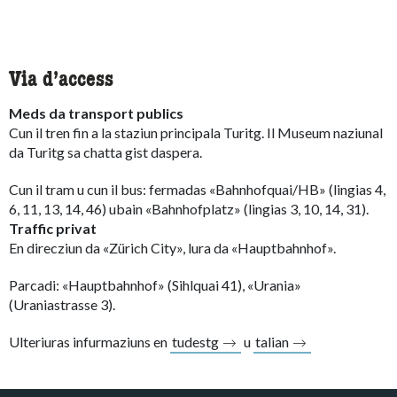
Via d’access
Meds da transport publics
Cun il tren fin a la staziun principala Turitg. Il Museum naziunal
da Turitg sa chatta gist daspera.
Cun il tram u cun il bus: fermadas «Bahnhofquai/HB» (lingias 4,
6, 11, 13, 14, 46) ubain «Bahnhofplatz» (lingias 3, 10, 14, 31).
Traffic privat
En direcziun da «Zürich City», lura da «Hauptbahnhof».
Parcadi: «Hauptbahnhof» (Sihlquai 41), «Urania»
(Uraniastrasse 3).
Ulteriuras infurmaziuns en
tudestg
u
talian