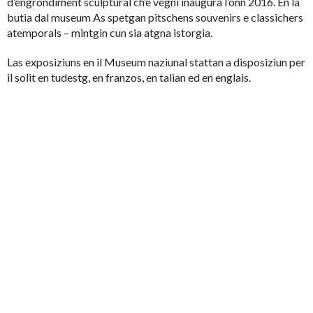
d’engrondiment sculptural ch’è vegnì inaugurà l’onn 2016. En la
butia dal museum As spetgan pitschens souvenirs e classichers
atemporals – mintgin cun sia atgna istorgia.
Las exposiziuns en il Museum naziunal stattan a disposiziun per
il solit en tudestg, en franzos, en talian ed en englais.