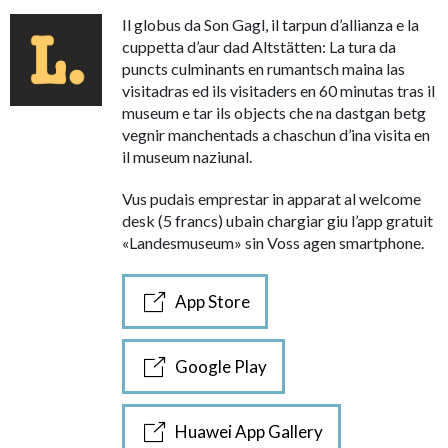
Il globus da Son Gagl, il tarpun d’allianza e la
cuppetta d’aur dad Altstätten: La tura da
puncts culminants en rumantsch maina las
visitadras ed ils visitaders en 60 minutas tras il
museum e tar ils objects che na dastgan betg
vegnir manchentads a chaschun d’ina visita en
il museum naziunal.
Vus pudais emprestar in apparat al welcome
desk (5 francs) ubain chargiar giu l’app gratuit
«Landesmuseum» sin Voss agen smartphone.
App Store
Google Play
Huawei App Gallery