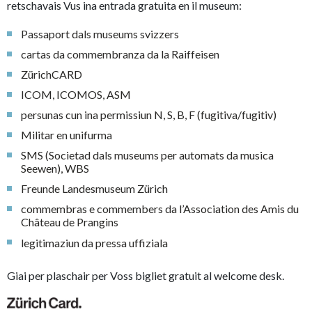
retschavais Vus ina entrada gratuita en il museum:
Passaport dals museums svizzers
cartas da commembranza da la Raiffeisen
ZürichCARD
ICOM, ICOMOS, ASM
persunas cun ina permissiun N, S, B, F (fugitiva/fugitiv)
Militar en unifurma
SMS (Societad dals museums per automats da musica
Seewen), WBS
Freunde Landesmuseum Zürich
commembras e commembers da l’Association des Amis du
Château de Prangins
legitimaziun da pressa uffiziala
Giai per plaschair per Voss bigliet gratuit al welcome desk.