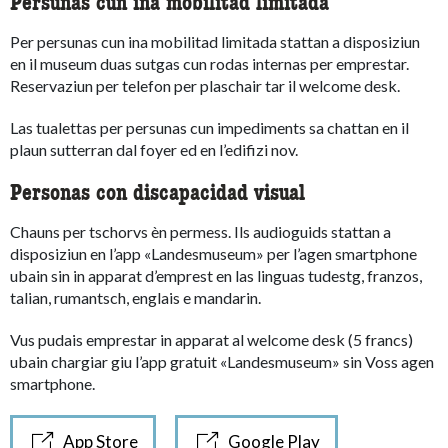
Persunas cun ina mobilitad limitada
Per persunas cun ina mobilitad limitada stattan a disposiziun
en il museum duas sutgas cun rodas internas per emprestar.
Reservaziun per telefon per plaschair tar il welcome desk.
Las tualettas per persunas cun impediments sa chattan en il
plaun sutterran dal foyer ed en l’edifizi nov.
Personas con discapacidad visual
Chauns per tschorvs èn permess. Ils audioguids stattan a
disposiziun en l’app «Landesmuseum» per l’agen smartphone
ubain sin in apparat d’emprest en las linguas tudestg, franzos,
talian, rumantsch, englais e mandarin.
Vus pudais emprestar in apparat al welcome desk (5 francs)
ubain chargiar giu l’app gratuit «Landesmuseum» sin Voss agen
smartphone.
App Store
Google Play