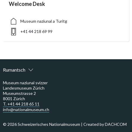
accessibility.sr-only.person_card_info
Welcome Desk
accessibility.sr-only.museum
accessibility.sr-only.phone
Museum naziunal a Turitg
+41 44 218 69 99
Rumantsch
Museum naziunal svizzer
Landesmuseum Zürich
Museumstrasse 2
8001 Zürich
T. +41 44 218 65 11
info@nationalmuseum.ch
© 2026 Schweizerisches Nationalmuseum | Created by
DACHCOM