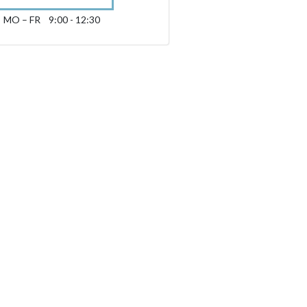
MO – FR
9:00 - 12:30
Montag bis Freitag 09:00 - 12:30
sibility.sr-only.opening_hours