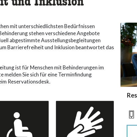
it und Inklusion
en mit unterschiedlichsten Bedürfnissen
r Behinderung stehen verschiedene Angebote
duell abgestimmte Ausstellungsbegleitungen
um Barrierefreiheit und Inklusion beantwortet das
leitung ist für Menschen mit Behinderungen im
te melden Sie sich für eine Terminfindung
eim Reservationsdesk.
acc
Res
acce