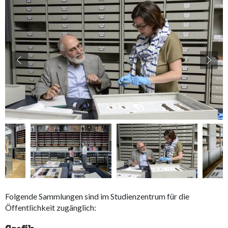
accessibility.slider.show_pre_image
ac
Folgende Sammlungen sind im Studienzentrum für die
Öffentlichkeit zugänglich: