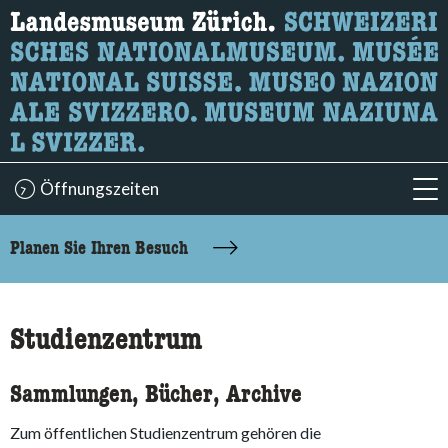
Wonach suchen Sie?
Hier können Sie nach Inhalten der Seite suchen.
Öffnungszeiten
acc
accessibility.sr-only.body-term
Planen Sie Ihren Besuch
Studienzentrum
Sammlungen, Bücher, Archive
Zum öffentlichen Studienzentrum gehören die