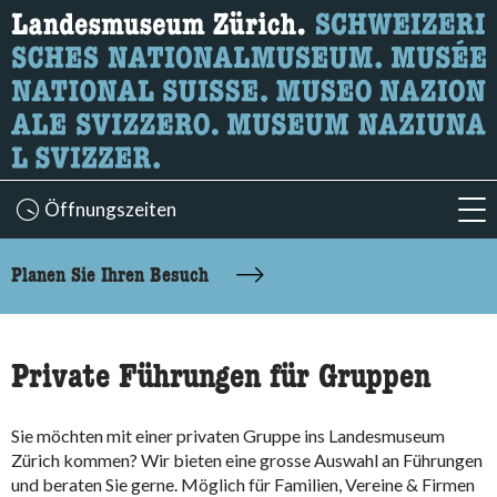
Wonach suchen Sie?
Hier können Sie nach Inhalten der Seite suchen.
Öffnungszeiten
acc
accessibility.sr-only.body-term
Planen Sie Ihren Besuch
Private Führungen für Gruppen
Sie möchten mit einer privaten Gruppe ins Landesmuseum
Zürich kommen? Wir bieten eine grosse Auswahl an Führungen
und beraten Sie gerne. Möglich für Familien, Vereine & Firmen