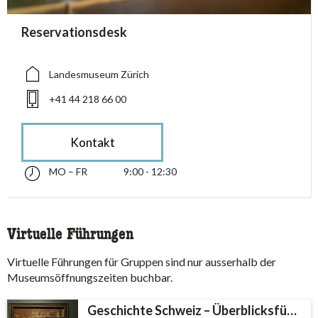
accessibility.sr-only.person_card_info
Reservationsdesk
accessibility.sr-only.museum
accessibility.sr-only.phone
Landesmuseum Zürich
+41 44 218 66 00
Kontakt
MO – FR
9:00 - 12:30
Montag bis Freitag 09:00 - 12:30
accessibility.sr-only.opening_hours
Virtuelle Führungen
Virtuelle Führungen für Gruppen sind nur ausserhalb der
Museumsöffnungszeiten buchbar.
Geschichte Schweiz – Überblicksführung