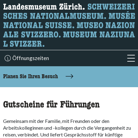
Wonach suchen Sie?
Hier können Sie nach Inhalten der Seite suchen.
Öffnungszeiten
acc
accessibility.sr-only.body-term
Planen Sie Ihren Besuch
Gutscheine für Führungen
Gemeinsam mit der Familie, mit Freunden oder den
Arbeitskolleginnen und -kollegen durch die Vergangenheit zu
reisen, verbindet. Und liefert Gesprächsstoff für künftige