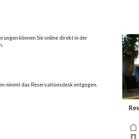
rungen können Sie online direkt in der
n.
pen nimmt das Reservationsdesk entgegen.
acc
Res
acce
acce