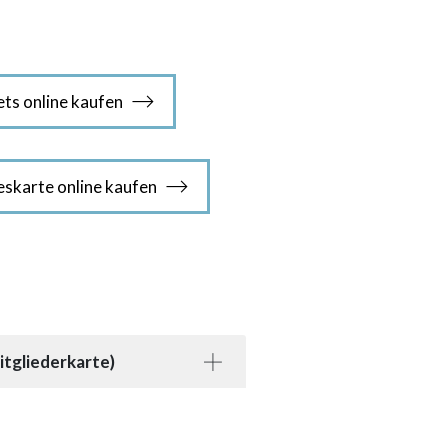
ets online kaufen
eskarte online kaufen
tgliederkarte)