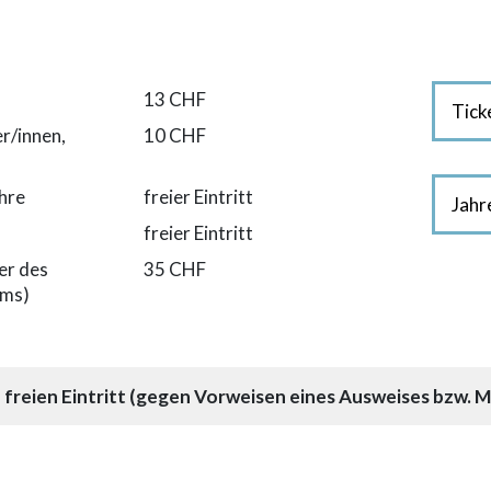
13 CHF
Tick
r/innen,
10 CHF
ahre
freier Eintritt
Jahr
freier Eintritt
ser des
35 CHF
ums)
reien Eintritt (gegen Vorweisen eines Ausweises bzw. Mi