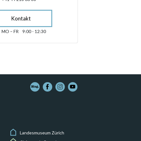
Kontakt
MO – FR
9:00 - 12:30
Montag bis Freitag 09:00 - 12:30
sibility.sr-only.opening_hours
Landesmuseum Zürich