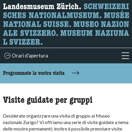
Ricerca
Qui è possibile cercare i contenuti della pagina.
Orari d’apertura
acc
accessibility.sr-only.body-term
Programmate la vostra visita
Visite guidate per gruppi
Desiderate organizzare una visita di gruppo al Museo
nazionale Zurigo? Vi offriamo una serie di visite guidate a tema
delle mostre permanenti; inoltre è possibile prenotare visite