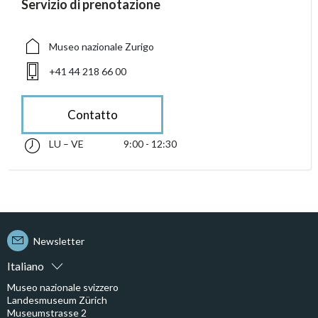
accessibility.sr-only.person_card_info
Servizio di prenotazione
accessibility.sr-only.museum
accessibility.sr-only.phone
Museo nazionale Zurigo
+41 44 218 66 00
Contatto
LU – VE
9:00 - 12:30
lunedì fino alle venerdì 09:00 - 12:30
accessibility.sr-only.opening_hours
Newsletter
Italiano
Museo nazionale svizzero
Landesmuseum Zürich
Museumstrasse 2