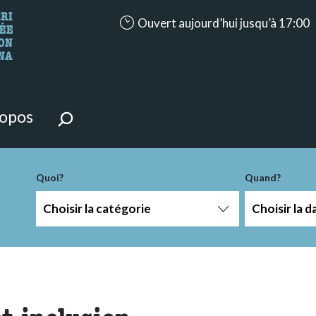
accessibility.aria.opening_hours: Ouve
Ouvert aujourd’hui jusqu’à 17:00
ntenu de la page.
ropos
-term
Quoi?
Quand?
Choisir la catégorie
Choisir la d