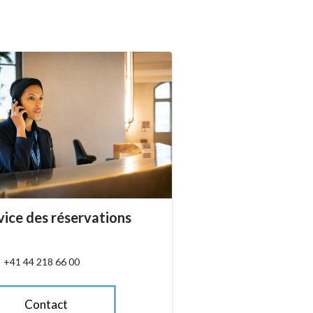
essibility.sr-only.person_card_info
vice des réservations
ssibility.sr-only.phone
+41 44 218 66 00
Contact