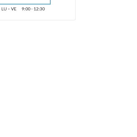
LU – VE
9:00 - 12:30
lundi jusqu’à vendredi 09:00 - 12:30
sibility.sr-only.opening_hours