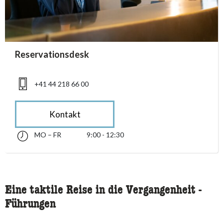
accessibility.sr-only.person_card_info
Reservationsdesk
accessibility.sr-only.phone
+41 44 218 66 00
Kontakt
MO – FR
9:00 - 12:30
Montag bis Freitag 09:00 - 12:30
accessibility.sr-only.opening_hours
Eine taktile Reise in die Vergangenheit -
Führungen