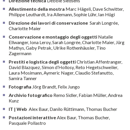
Direzione tecnica
Debbie Sledsens
Allestimento della mostra
Marc Hägeli, Dave Schwitter,
Philippe Leuthardt, Ira Allemann, Sophie Lühr, Ian Hügi
Direzione dei lavori di conservazione
Sarah Longrée,
Charlotte Maier
Conservazione e montaggio degli oggetti
Natalie
Ellwanger, Iona Leroy, Sarah Longrée, Charlotte Maier, Jürg
Mathys, Gaby Petrak, Ulrike Rothenhäusler, Tino
Zagermann
Prestiti e logistica degli oggetti
Christian Affentranger,
David Blazquez, Simon d’Hollosy, Reto Hegetschweiler,
Laura Mosimann, Aymeric Nager, Claudio Stefanutto,
Samira Tanner
Fotografia
Jörg Brandt, Felix Jungo
Archivio fotografico
Remo Sidler, Fabian Müller, Andrea
Kunz
IT | Web
Alex Baur, Danilo Rüttimann, Thomas Bucher
Postazioni interattive
Alex Baur, Thomas Bucher,
Pasquale Pollastro