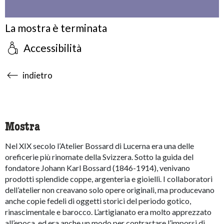
La mostra è terminata
Accessibilità
accessibility.sr-only.body-term
indietro
Mostra
Nel XIX secolo l’Atelier Bossard di Lucerna era una delle
oreficerie più rinomate della Svizzera. Sotto la guida del
fondatore Johann Karl Bossard (1846-1914), venivano
prodotti splendide coppe, argenteria e gioielli. I collaboratori
dell’atelier non creavano solo opere originali, ma producevano
anche copie fedeli di oggetti storici del periodo gotico,
rinascimentale e barocco. L’artigianato era molto apprezzato
all’epoca, ed era anche un modo per contrastare l’imporsi di