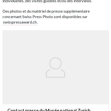
individuelles, des visites guidées et/ou des interviews.
Des photos et du matériel de presse supplémentaire
concernant Swiss Press Photo sont disponibles sur
swisspressaward.ch
.
accessibility.sr-only.person_card_info
Contact presse du Musée national Zurich
accessibility.sr-only.museum
accessibility.sr-only.phone