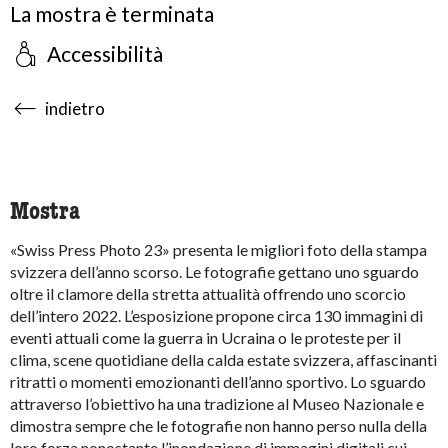
La mostra è terminata
Accessibilità
accessibility.sr-only.body-term
indietro
Mostra
«Swiss Press Photo 23» presenta le migliori foto della stampa
svizzera dell’anno scorso. Le fotografie gettano uno sguardo
oltre il clamore della stretta attualità offrendo uno scorcio
dell’intero 2022. L’esposizione propone circa 130 immagini di
eventi attuali come la guerra in Ucraina o le proteste per il
clima, scene quotidiane della calda estate svizzera, affascinanti
ritratti o momenti emozionanti dell’anno sportivo. Lo sguardo
attraverso l’obiettivo ha una tradizione al Museo Nazionale e
dimostra sempre che le fotografie non hanno perso nulla della
loro forza nonostante l’inondazione di immagini digitali cui