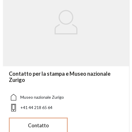
accessibility.sr-only.person_card_info
Contatto per la stampa e Museo nazionale
accessibility.sr-only.museum
accessibility.sr-only.phone
Zurigo
Museo nazionale Zurigo
+41 44 218 65 64
Contatto