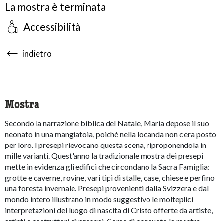
La mostra è terminata
Accessibilità
accessibility.sr-only.body-term
indietro
Mostra
Secondo la narrazione biblica del Natale, Maria depose il suo
neonato in una mangiatoia, poiché nella locanda non c’era posto
per loro. I presepi rievocano questa scena, riproponendola in
mille varianti. Quest'anno la tradizionale mostra dei presepi
mette in evidenza gli edifici che circondano la Sacra Famiglia:
grotte e caverne, rovine, vari tipi di stalle, case, chiese e perfino
una foresta invernale. Presepi provenienti dalla Svizzera e dal
mondo intero illustrano in modo suggestivo le molteplici
interpretazioni del luogo di nascita di Cristo offerte da artiste,
artisti e costruttori di presepi. Come di consueto la mostra