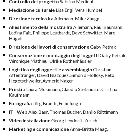
Controllo del progetto
Sabrina Médioni
Mediazione culturale
Lisa Engi, Vera Humbel
Direzione tecnica
Ira Allemann, Mike Zaugg
Allestimento della mostra
Ira Allemann, Raúl Baumann,
Ladina Fait, Philippe Leuthardt, Dave Schwitter, Marc
Hägeli
Direzione dei lavori di conservazione
Gaby Petrak
Conservazione e montaggio degli oggetti
Gaby Petrak,
Véronique Mathieu, Ulrike Rothenhäusler
Logistica degli oggetti e assemblaggio
Christian
Affentranger, David Blazquez, Simon d’Hollosy, Reto
Hegetschweiler, Aymeric Nager
Prestiti
Laura Mosimann, Claudio Stefanutto, Cristina
Kaufmann
Fotografia
Jörg Brandt, Felix Jungo
IT | Web
Alex Baur, Thomas Bucher, Danilo Rüttimann
Video Installazione
Georg Lendorff, Zürich
Marketing e comunicazione
Anna-Britta Maag,