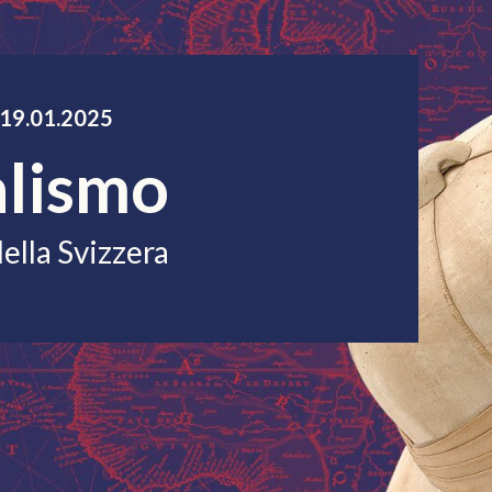
ccessibility.time_to
19.01.2025
alismo
della Svizzera