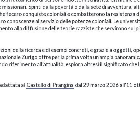
missionari. Spinti dalla povertà o dalla sete di avventura, al
che fecero conquiste coloniali e combatterono la resistenza d
oro conoscenze al servizio delle potenze coloniali. Le universi
ento alla diffusione delle teorie razziste che servirono sul p
izioni della ricerca e di esempi concreti, e grazie a oggetti, o
zionale Zurigo offre per la prima volta un'ampia panoramica d
do riferimento all’attualità, esplora altresì il significato che l
adattata al
Castello di Prangins
dal 29 marzo 2026 all'11 ot