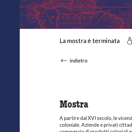
La mostra è terminata
accessibility.sr-only.body
indietro
Mostra
A partire dal XVI secolo, le vicen
coloniale. Aziende e privati cittad
commercio di prodotti coloniali e