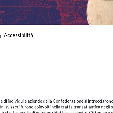
Accessibilità
-term
de di individui e aziende della Confederazione si intrecciaro
ini svizzeri furono coinvolti nella tratta transatlantica degli 
 lo sfruttamento di persone ridotte in schiavitù. Cittadine e 