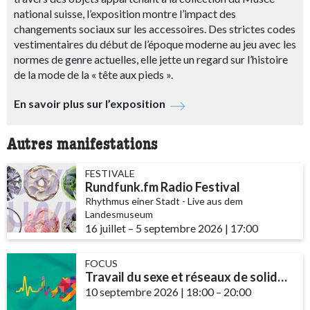
national suisse, l’exposition montre l’impact des
changements sociaux sur les accessoires. Des strictes codes
vestimentaires du début de l’époque moderne au jeu avec les
normes de genre actuelles, elle jette un regard sur l’histoire
de la mode de la « tête aux pieds ».
En savoir plus sur l’exposition
Autres manifestations
FESTIVALE
Rundfunk.fm Radio Festival
Rhythmus einer Stadt - Live aus dem
Landesmuseum
16 juillet
accessibility.time_to
–
5 septembre 2026
|
17:00
FOCUS
Travail du sexe et réseaux de solidarité – le rôle des communautés et des ...
10 septembre 2026
|
18:00
accessibility.time_t
–
20:00