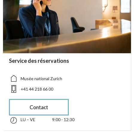
accessibility.sr-only.person_card_info
Service des réservations
accessibility.sr-only.museum
accessibility.sr-only.phone
Musée national Zurich
+41 44 218 66 00
Contact
LU – VE
9:00 - 12:30
lundi jusqu’à vendredi 09:00 - 12:30
accessibility.sr-only.opening_hours