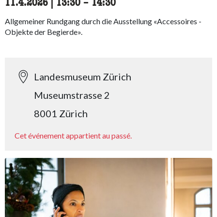
11.4.2026
|
13:30
accessibility.time_to
–
14:30
Allgemeiner Rundgang durch die Ausstellung «Accessoires -
Objekte der Begierde».
Landesmuseum Zürich
Museumstrasse 2
8001 Zürich
Cet événement appartient au passé.