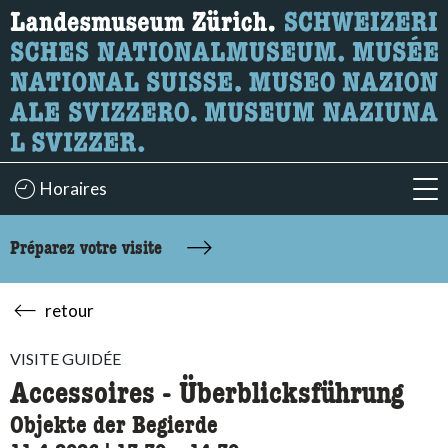
Recherche
Ici, vous pouvez rechercher le contenu de la page.
Horaires
acc
Préparez votre visite
retour
VISITE GUIDÉE
Accessoires - Überblicksführung
Objekte der Begierde