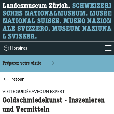
Recherche
Ici, vous pouvez rechercher le contenu de la page.
Horaires
acc
Préparez votre visite
retour
VISITE GUIDÉE AVEC UN EXPERT
Goldschmiedekunst - Inszenieren
und Vermitteln