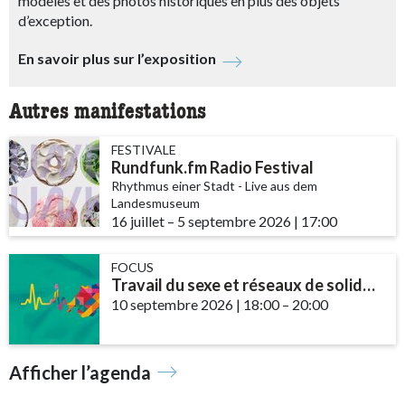
modèles et des photos historiques en plus des objets
d’exception.
En savoir plus sur l’exposition
Autres manifestations
FESTIVALE
Rundfunk.fm Radio Festival
Rhythmus einer Stadt - Live aus dem
Landesmuseum
16 juillet
accessibility.time_to
–
5 septembre 2026
|
17:00
FOCUS
Travail du sexe et réseaux de solidarité – le rôle des communautés et des ...
10 septembre 2026
|
18:00
accessibility.time_t
–
20:00
Afficher l’agenda