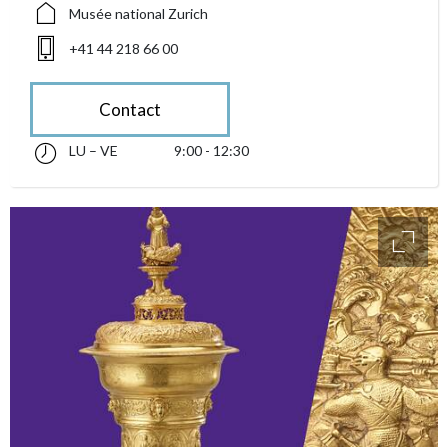
Musée national Zurich
+41 44 218 66 00
Contact
LU – VE
9:00 - 12:30
lundi jusqu’à vendredi 09:00 - 12:30
accessibility.sr-only.opening_hours
access