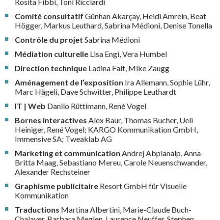
Rosita Fibbi, Toni Ricciardi
Comité consultatif
Günhan Akarçay, Heidi Amrein, Beat
Högger, Markus Leuthard, Sabrina Médioni, Denise Tonella
Contrôle du projet
Sabrina Médioni
Médiation culturelle
Lisa Engi, Vera Humbel
Direction technique
Ladina Fait, Mike Zaugg
Aménagement de l’exposition
Ira Allemann, Sophie Lühr,
Marc Hägeli, Dave Schwitter, Philippe Leuthardt
IT | Web
Danilo Rüttimann, René Vogel
Bornes interactives
Alex Baur, Thomas Bucher, Ueli
Heiniger, René Vogel; KARGO Kommunikation GmbH,
Immensive SA; Tweaklab AG
Marketing et communication
Andrej Abplanalp, Anna-
Britta Maag, Sebastiano Mereu, Carole Neuenschwander,
Alexander Rechsteiner
Graphisme publicitaire
Resort GmbH für Visuelle
Kommunikation
Traductions
Martina Albertini, Marie-Claude Buch-
Chalayer, Barbara Meglen, Laurence Neuffer, Stephen