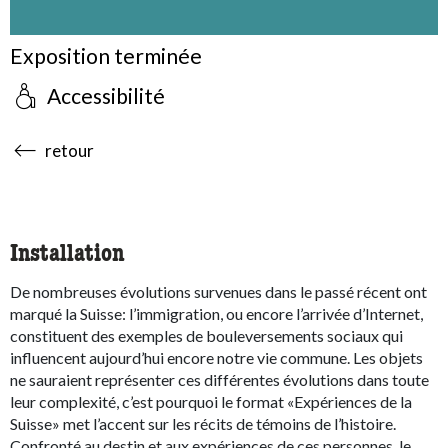
Exposition terminée
Accessibilité
accessibility.sr-only.body-term
retour
Installation
De nombreuses évolutions survenues dans le passé récent ont
marqué la Suisse: l’immigration, ou encore l’arrivée d’Internet,
constituent des exemples de bouleversements sociaux qui
influencent aujourd’hui encore notre vie commune. Les objets
ne sauraient représenter ces différentes évolutions dans toute
leur complexité, c’est pourquoi le format «Expériences de la
Suisse» met l’accent sur les récits de témoins de l’histoire.
Confronté au destin et aux expériences de ces personnes, le