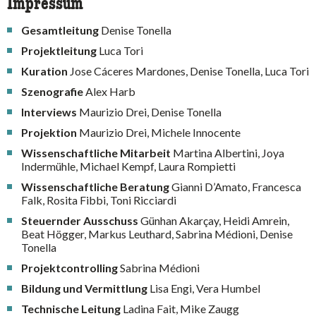
Impressum
Gesamtleitung
Denise Tonella
Projektleitung
Luca Tori
Kuration
Jose Cáceres Mardones, Denise Tonella, Luca Tori
Szenografie
Alex Harb
Interviews
Maurizio Drei, Denise Tonella
Projektion
Maurizio Drei, Michele Innocente
Wissenschaftliche Mitarbeit
Martina Albertini, Joya
Indermühle, Michael Kempf, Laura Rompietti
Wissenschaftliche Beratung
Gianni D’Amato, Francesca
Falk, Rosita Fibbi, Toni Ricciardi
Steuernder Ausschuss
Günhan Akarçay, Heidi Amrein,
Beat Högger, Markus Leuthard, Sabrina Médioni, Denise
Tonella
Projektcontrolling
Sabrina Médioni
Bildung und Vermittlung
Lisa Engi, Vera Humbel
Technische Leitung
Ladina Fait, Mike Zaugg