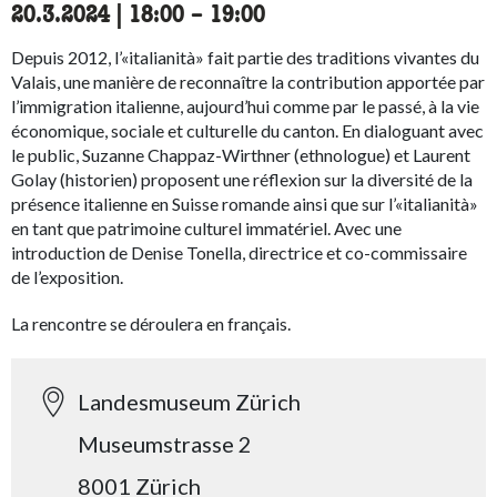
20.3.2024
|
18:00
accessibility.time_to
–
19:00
Depuis 2012, l’«italianità» fait partie des traditions vivantes du
Valais, une manière de reconnaître la contribution apportée par
l’immigration italienne, aujourd’hui comme par le passé, à la vie
économique, sociale et culturelle du canton. En dialoguant avec
le public, Suzanne Chappaz-Wirthner (ethnologue) et Laurent
Golay (historien) proposent une réflexion sur la diversité de la
présence italienne en Suisse romande ainsi que sur l’«italianità»
en tant que patrimoine culturel immatériel. Avec une
introduction de Denise Tonella, directrice et co-commissaire
de l’exposition.
La rencontre se déroulera en français.
Landesmuseum Zürich
Museumstrasse 2
8001 Zürich