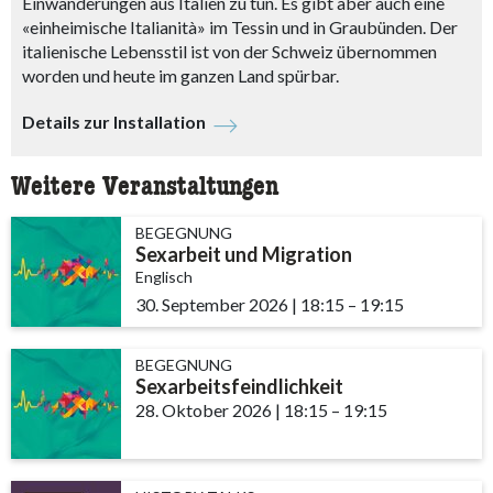
Einwanderungen aus Italien zu tun. Es gibt aber auch eine
«einheimische Italianità» im Tessin und in Graubünden. Der
italienische Lebensstil ist von der Schweiz übernommen
worden und heute im ganzen Land spürbar.
Details zur Installation
Weitere Veranstaltungen
BEGEGNUNG
Sexarbeit und Migration
Englisch
30. September 2026
|
18:15
accessibility.time_t
–
19:15
BEGEGNUNG
Sexarbeitsfeindlichkeit
28. Oktober 2026
|
18:15
accessibility.time_to
–
19:15