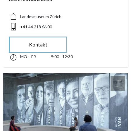
Landesmuseum Zürich
+41 44 218 66 00
Kontakt
MO – FR
9:00 - 12:30
Montag bis Freitag 09:00 - 12:30
accessibility.sr-only.opening_hours
access