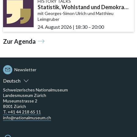
HISTORY TALKS
Statistik, Wohlstand und Demokratie
mit Georges-Simon Ulrich und Matthieu
Leimgruber
24. August 2026
|
18:30
accessibility.time_to
–
20:00
Zur Agenda
Newsletter
Deutsch
Schweizerisches Nationalmuseum
Landesmuseum Zürich
Museumstrasse 2
8001 Zürich
T. +41 44 218 65 11
info@nationalmuseum.ch