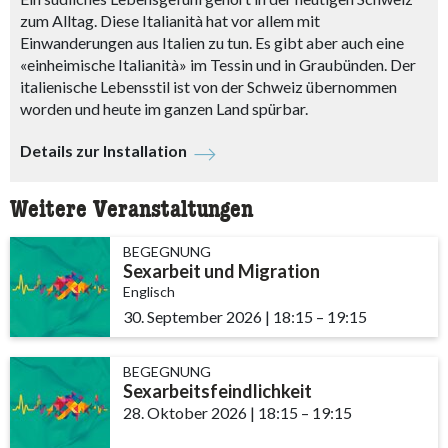
zum Alltag. Diese Italianità hat vor allem mit
Einwanderungen aus Italien zu tun. Es gibt aber auch eine
«einheimische Italianità» im Tessin und in Graubünden. Der
italienische Lebensstil ist von der Schweiz übernommen
worden und heute im ganzen Land spürbar.
Details zur Installation
Weitere Veranstaltungen
BEGEGNUNG
Sexarbeit und Migration
Englisch
30. September 2026
|
18:15
accessibility.time_t
–
19:15
BEGEGNUNG
Sexarbeitsfeindlichkeit
28. Oktober 2026
|
18:15
accessibility.time_to
–
19:15