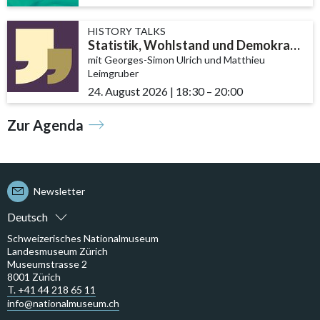
HISTORY TALKS
Statistik, Wohlstand und Demokratie
mit Georges-Simon Ulrich und Matthieu
Leimgruber
24. August 2026
|
18:30
accessibility.time_to
–
20:00
Zur Agenda
Newsletter
Deutsch
Schweizerisches Nationalmuseum
Landesmuseum Zürich
Museumstrasse 2
8001 Zürich
T. +41 44 218 65 11
info@nationalmuseum.ch