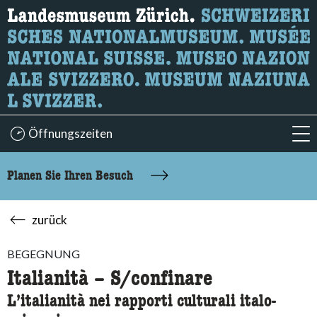
Wonach suchen Sie?
Hier können Sie nach Inhalten der Seite suchen.
Öffnungszeiten
acc
Planen Sie Ihren Besuch
zurück
BEGEGNUNG
Italianità – S/confinare
L’italianità nei rapporti culturali italo-