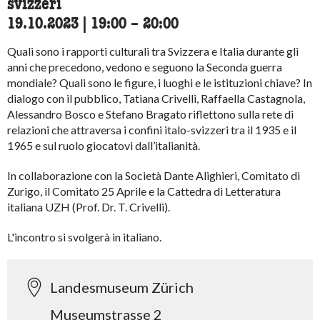
svizzeri
19.10.2023
|
19:00
accessibility.time_to
–
20:00
Quali sono i rapporti culturali tra Svizzera e Italia durante gli
anni che precedono, vedono e seguono la Seconda guerra
mondiale? Quali sono le figure, i luoghi e le istituzioni chiave? In
dialogo con il pubblico, Tatiana Crivelli, Raffaella Castagnola,
Alessandro Bosco e Stefano Bragato riflettono sulla rete di
relazioni che attraversa i confini italo-svizzeri tra il 1935 e il
1965 e sul ruolo giocatovi dall’italianità.
In collaborazione con la Società Dante Alighieri, Comitato di
Zurigo, il Comitato 25 Aprile e la Cattedra di Letteratura
italiana UZH (Prof. Dr. T. Crivelli).
L'incontro si svolgerà in italiano.
Landesmuseum Zürich
Museumstrasse 2