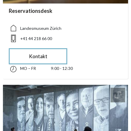
accessibility.sr-only.person_card_info
Reservationsdesk
accessibility.sr-only.museum
accessibility.sr-only.phone
Landesmuseum Zürich
+41 44 218 66 00
Kontakt
MO – FR
9:00 - 12:30
Montag bis Freitag 09:00 - 12:30
accessibility.sr-only.opening_hours
access