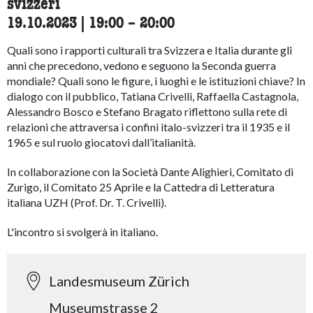
svizzeri
19.10.2023
|
19:00
accessibility.time_to
–
20:00
Quali sono i rapporti culturali tra Svizzera e Italia durante gli
anni che precedono, vedono e seguono la Seconda guerra
mondiale? Quali sono le figure, i luoghi e le istituzioni chiave? In
dialogo con il pubblico, Tatiana Crivelli, Raffaella Castagnola,
Alessandro Bosco e Stefano Bragato riflettono sulla rete di
relazioni che attraversa i confini italo-svizzeri tra il 1935 e il
1965 e sul ruolo giocatovi dall’italianità.
In collaborazione con la Società Dante Alighieri, Comitato di
Zurigo, il Comitato 25 Aprile e la Cattedra di Letteratura
italiana UZH (Prof. Dr. T. Crivelli).
L'incontro si svolgerà in italiano.
Landesmuseum Zürich
Museumstrasse 2