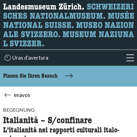
Wonach suchen Sie?
Hier können Sie nach Inhalten der Seite suchen.
Uras d'avertura
acc
Planen Sie Ihren Besuch
enavos
BEGEGNUNG
Italianità – S/confinare
L’italianità nei rapporti culturali italo-