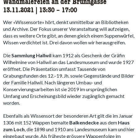
Wandmalereien an der Brunngasse
13.11.2021
|
13:30
accessibility.time_to
–
17:00
Wer «Wissensorte» hört, denkt unmittelbar an Bibliotheken
und Archive. Der Fokus unserer Veranstaltung will aufzeigen,
dass es weitere Orte gibt, an denen gleich einem Suppenwürfel,
Wissen verdichtet ist. Drei davon wollen wir herausgreifen.
Die
Sammlung Hallwil
kam 1912 als Geschenk der Gräfin
Wilhelmine von Hallwil an das Landesmuseum und wurde 1927
eröffnet. Die Präsentation umfasst Tausende von
Grabungsfunden des 12.–19. Jh. sowie Gegenstände und Bilder
der Familie Hallwil. Nach längeren Umbau- und
Konservierungsarbeiten ist sie 2019 im ursprünglichen
Umfang und Erscheinungsbild wieder zugänglich gemacht
worden.
Ebenfalls als Wissensort der besonderen Art gilt die im Januar
1306 mit 152 Wappen bemalte
Balkendecke
aus dem
Haus
zum Loch
, die 1898 und 1910 ans Landesmuseum kam und hier
eingebaut wurde. Als früheste grössere Wappenfolge im