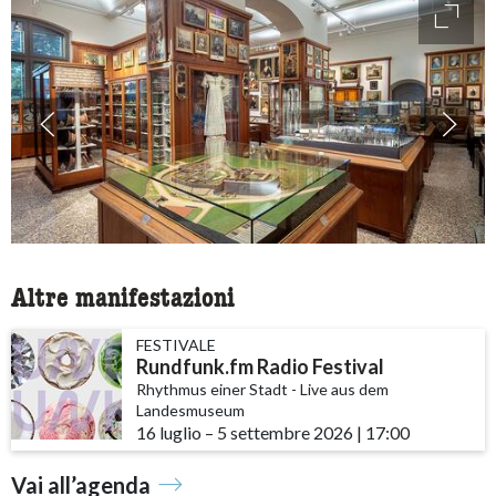
access
Altre manifestazioni
FESTIVALE
Rundfunk.fm Radio Festival
Rhythmus einer Stadt - Live aus dem
Landesmuseum
16 luglio
accessibility.time_to
–
5 settembre 2026
|
17:00
Vai all’agenda