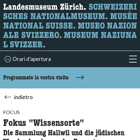
Ricerca
Qui è possibile cercare i contenuti della pagina.
Orari d’apertura
acc
Programmate la vostra visita
indietro
FOCUS
Fokus "Wissensorte"
Die Sammlung Hallwil und die jüdischen