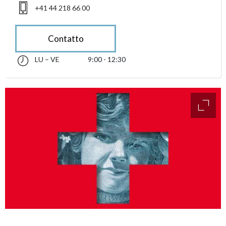
+41 44 218 66 00
Contatto
LU – VE
9:00 - 12:30
lunedì fino alle venerdì 09:00 - 12:30
accessibility.sr-only.opening_hours
access