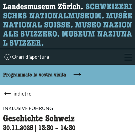
Ricerca
Qui è possibile cercare i contenuti della pagina.
Orari d’apertura
acc
Programmate la vostra visita
indietro
INKLUSIVE FÜHRUNG
Geschichte Schweiz
30.11.2025
|
13:30
accessibility.time_to
–
14:30