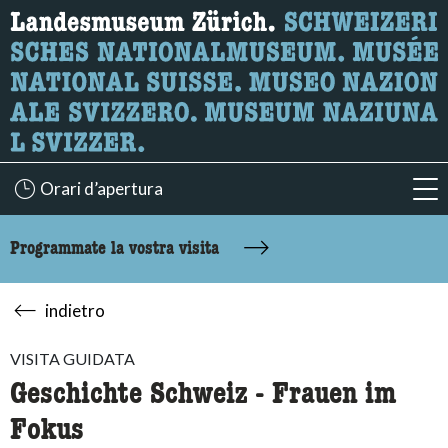
Ricerca
Qui è possibile cercare i contenuti della pagina.
Orari d’apertura
acc
Programmate la vostra visita
indietro
VISITA GUIDATA
Geschichte Schweiz - Frauen im
Fokus