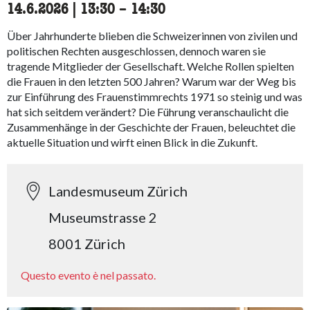
14.6.2026
|
13:30
accessibility.time_to
–
14:30
Über Jahrhunderte blieben die Schweizerinnen von zivilen und
politischen Rechten ausgeschlossen, dennoch waren sie
tragende Mitglieder der Gesellschaft. Welche Rollen spielten
die Frauen in den letzten 500 Jahren? Warum war der Weg bis
zur Einführung des Frauenstimmrechts 1971 so steinig und was
hat sich seitdem verändert? Die Führung veranschaulicht die
Zusammenhänge in der Geschichte der Frauen, beleuchtet die
aktuelle Situation und wirft einen Blick in die Zukunft.
Landesmuseum Zürich
Museumstrasse 2
8001 Zürich
Questo evento è nel passato.