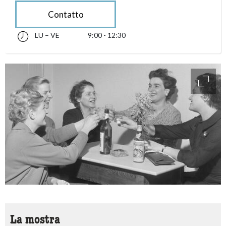
Contatto
LU – VE
9:00 - 12:30
lunedì fino alle venerdì 09:00 - 12:30
accessibility.sr-only.opening_hours
access
La mostra