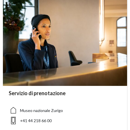
accessibility.sr-only.person_card_info
Servizio di prenotazione
accessibility.sr-only.museum
accessibility.sr-only.phone
Museo nazionale Zurigo
+41 44 218 66 00