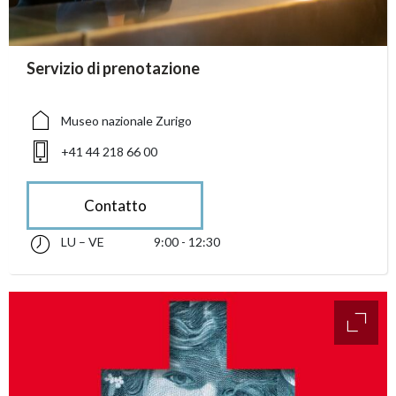
accessibility.sr-only.person_card_info
Servizio di prenotazione
accessibility.sr-only.museum
accessibility.sr-only.phone
Museo nazionale Zurigo
+41 44 218 66 00
Contatto
LU – VE
9:00 - 12:30
lunedì fino alle venerdì 09:00 - 12:30
accessibility.sr-only.opening_hours
access