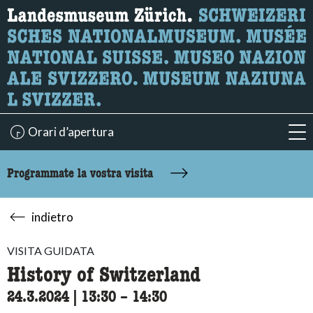
Ricerca
Qui è possibile cercare i contenuti della pagina.
Orari d’apertura
acc
Programmate la vostra visita
indietro
VISITA GUIDATA
History of Switzerland
24.3.2024
|
13:30
accessibility.time_to
–
14:30