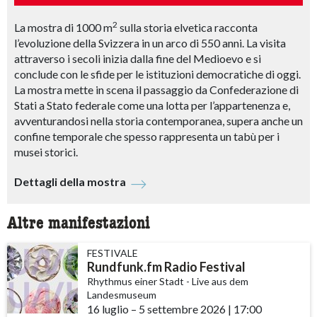
2
La mostra di 1000 m
sulla storia elvetica racconta
l’evoluzione della Svizzera in un arco di 550 anni. La visita
attraverso i secoli inizia dalla fine del Medioevo e si
conclude con le sfide per le istituzioni democratiche di oggi.
La mostra mette in scena il passaggio da Confederazione di
Stati a Stato federale come una lotta per l’appartenenza e,
avventurandosi nella storia contemporanea, supera anche un
confine temporale che spesso rappresenta un tabù per i
musei storici.
Dettagli della mostra
Altre manifestazioni
FESTIVALE
Rundfunk.fm Radio Festival
Rhythmus einer Stadt - Live aus dem
Landesmuseum
16 luglio
accessibility.time_to
–
5 settembre 2026
|
17:00