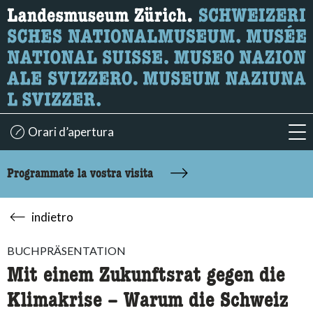
Ricerca
Qui è possibile cercare i contenuti della pagina.
Orari d’apertura
acc
Programmate la vostra visita
indietro
BUCHPRÄSENTATION
Mit einem Zukunftsrat gegen die
Klimakrise – Warum die Schweiz