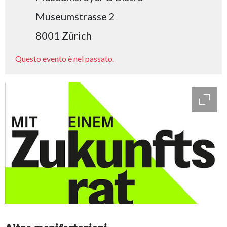
Museumstrasse 2
8001 Zürich
Questo evento è nel passato.
access