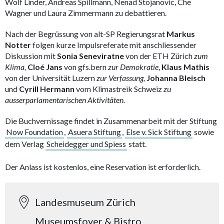
Wolf Linder, Andreas Spillmann, Nenad Stojanovic, Che
Wagner und Laura Zimmermann zu debattieren.
Nach der Begrüssung von alt-SP Regierungsrat
Markus
Notter
folgen kurze Impulsreferate mit anschliessender
Diskussion mit
Sonia Seneviratne
von der ETH Zürich
zum
Klima,
Cloé Jans
von gfs.bern
zur Demokratie
,
Klaus Mathis
von der Universität Luzern
zur Verfassung,
Johanna Bleisch
und
Cyrill Hermann
vom Klimastreik Schweiz
zu
ausserparlamentarischen Aktivitäten.
Die Buchvernissage findet in Zusammenarbeit mit der Stiftung
Now Foundation
,
Asuera Stiftung
,
Else v. Sick Stiftung
sowie
dem Verlag
Scheidegger und Spiess
statt.
Der Anlass ist kostenlos, eine Reservation ist erforderlich.
Landesmuseum Zürich
Museumsfoyer & Bistro