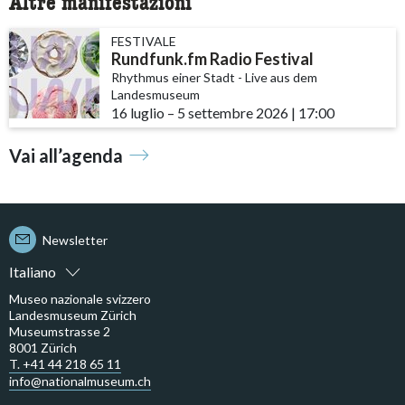
Altre manifestazioni
FESTIVALE
Rundfunk.fm Radio Festival
Rhythmus einer Stadt - Live aus dem
Landesmuseum
16 luglio
accessibility.time_to
–
5 settembre 2026
|
17:00
Vai all’agenda
Newsletter
Italiano
Museo nazionale svizzero
Landesmuseum Zürich
Museumstrasse 2
8001 Zürich
T. +41 44 218 65 11
info@nationalmuseum.ch