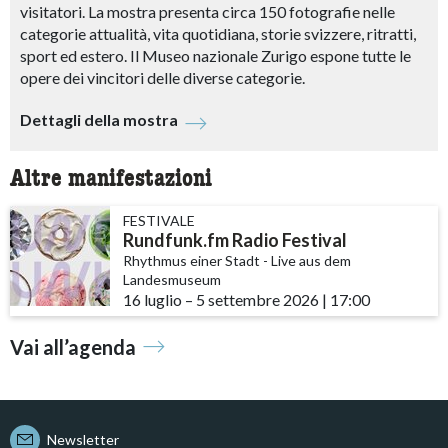
visitatori. La mostra presenta circa 150 fotografie nelle
categorie attualità, vita quotidiana, storie svizzere, ritratti,
sport ed estero. Il Museo nazionale Zurigo espone tutte le
opere dei vincitori delle diverse categorie.
Dettagli della mostra
Altre manifestazioni
FESTIVALE
Rundfunk.fm Radio Festival
Rhythmus einer Stadt - Live aus dem
Landesmuseum
16 luglio
accessibility.time_to
–
5 settembre 2026
|
17:00
Vai all’agenda
Newsletter