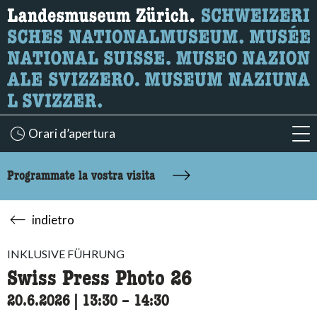
Ricerca
Qui è possibile cercare i contenuti della pagina.
Orari d’apertura
acc
Programmate la vostra visita
indietro
INKLUSIVE FÜHRUNG
Swiss Press Photo 26
20.6.2026
|
13:30
accessibility.time_to
–
14:30