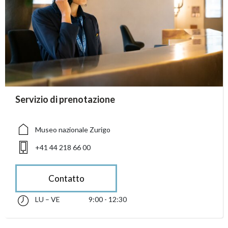
accessibility.sr-only.person_card_info
Servizio di prenotazione
accessibility.sr-only.museum
accessibility.sr-only.phone
Museo nazionale Zurigo
+41 44 218 66 00
Contatto
LU – VE
9:00 - 12:30
lunedì fino alle venerdì 09:00 - 12:30
accessibility.sr-only.opening_hours