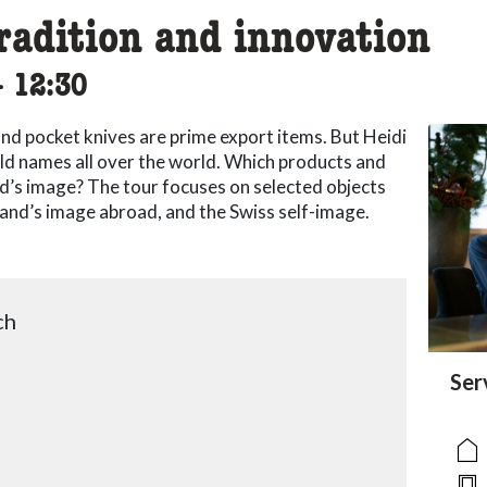
radition and innovation
ccessibility.time_to
–
12:30
and pocket knives are prime export items. But Heidi
old names all over the world. Which products and
d’s image? The tour focuses on selected objects
land’s image abroad, and the Swiss self-image.
ch
acc
Ser
acce
acce