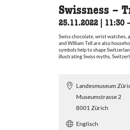
Swissness – T
25.11.2022
|
11:30
a
Swiss chocolate, wrist watches, 
and William Tell are also househ
symbols help to shape Switzerlan
illustrating Swiss myths, Switzer
Landesmuseum Züri
Museumstrasse 2
8001 Zürich
Englisch