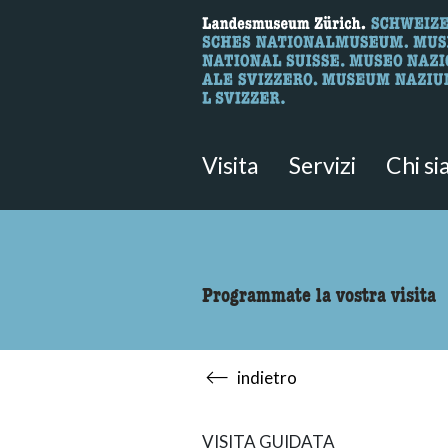
Ricerca
Qui è possibile cercare i contenut
Visita
Servizi
Chi s
Programmate la vostra visita
indietro
VISITA GUIDATA