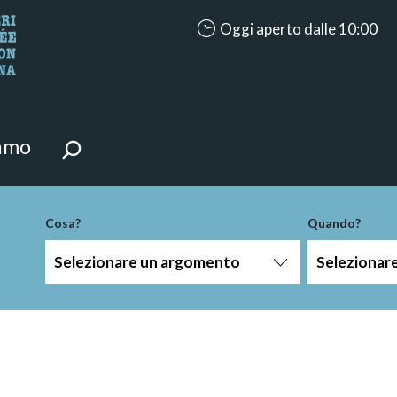
accessibility.aria.opening_hour
Oggi aperto dalle 10:00
i della pagina.
iamo
Cosa?
Quando?
Selezionare un argomento
Selezionar