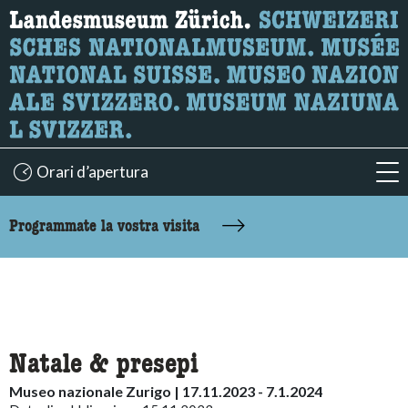
Ricerca
Qui è possibile cercare i contenuti della pagina.
Orari d’apertura
acc
accessibility.sr-only.body-term
Programmate la vostra visita
Natale & presepi
Museo nazionale Zurigo | 17.11.2023 - 7.1.2024