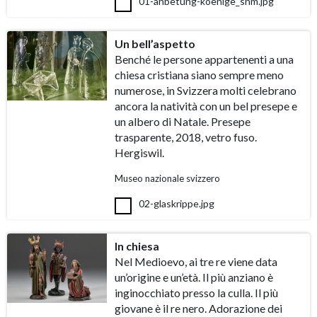
01-anbetung-koenige_snm.jpg
Un bell’aspetto
Benché le persone appartenenti a una
chiesa cristiana siano sempre meno
numerose, in Svizzera molti celebrano
ancora la natività con un bel presepe e
un albero di Natale. Presepe
trasparente, 2018, vetro fuso.
Hergiswil.
Museo nazionale svizzero
02-glaskrippe.jpg
In chiesa
Nel Medioevo, ai tre re viene data
un’origine e un’età. Il più anziano è
inginocchiato presso la culla. Il più
giovane è il re nero. Adorazione dei