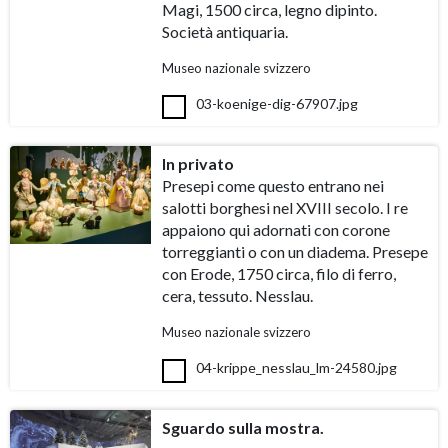
Magi, 1500 circa, legno dipinto.
Società antiquaria.
Museo nazionale svizzero
03-koenige-dig-67907.jpg
In privato
Presepi come questo entrano nei
salotti borghesi nel XVIII secolo. I re
appaiono qui adornati con corone
torreggianti o con un diadema. Presepe
con Erode, 1750 circa, filo di ferro,
cera, tessuto. Nesslau.
Museo nazionale svizzero
04-krippe_nesslau_lm-24580.jpg
Sguardo sulla mostra.