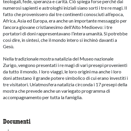
teologali, fede, speranza e carità. Ciò spiega forse perché dai
numerosi sapienti e astrologhi iniziali siano sorti i tre re magi. Il
fatto che provenissero dai tre continenti conosciuti all’epoca,
Africa, Asia ed Europa, era anche un importante messaggio per
l’ancora giovane cristianesimo dell'Alto Medioevo: i tre
portatori di doni rappresentavano l’intera umanità. Si potrebbe
così dire, in sintesi, che il mondo intero si inchinò davanti a
Gesù.
Nella tradizionale mostra natalizia del Museo nazionale
Zurigo, vengono presentati i re magi di vari presepi provenienti
da tutto il mondo. I loro viaggi, le loro origini ma anche i loro
doni attestano il grande potere simbolico di cui erano investiti i
tre visitatori. Un‘atmosfera natalizia circonda i 17 presepi della
mostra che prevede anche un variegato programma di
accompagnamento per tutta la famiglia.
Documenti