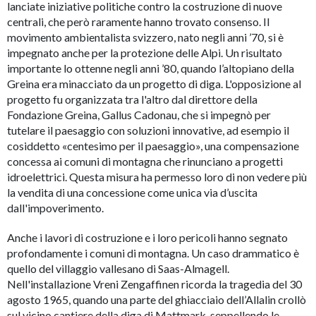
lanciate iniziative politiche contro la costruzione di nuove
centrali, che però raramente hanno trovato consenso. Il
movimento ambientalista svizzero, nato negli anni ’70, si è
impegnato anche per la protezione delle Alpi. Un risultato
importante lo ottenne negli anni ’80, quando l’altopiano della
Greina era minacciato da un progetto di diga. L'opposizione al
progetto fu organizzata tra l'altro dal direttore della
Fondazione Greina, Gallus Cadonau, che si impegnò per
tutelare il paesaggio con soluzioni innovative, ad esempio il
cosiddetto «centesimo per il paesaggio», una compensazione
concessa ai comuni di montagna che rinunciano a progetti
idroelettrici. Questa misura ha permesso loro di non vedere più
la vendita di una concessione come unica via d’uscita
dall'impoverimento.
Anche i lavori di costruzione e i loro pericoli hanno segnato
profondamente i comuni di montagna. Un caso drammatico è
quello del villaggio vallesano di Saas-Almagell.
Nell'installazione Vreni Zengaffinen ricorda la tragedia del 30
agosto 1965, quando una parte del ghiacciaio dell’Allalin crollò
sul vicino cantiere della diga di Mattmark, seppellendo le