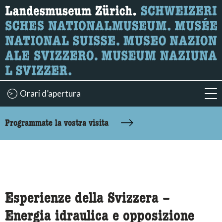
Ricerca
Qui è possibile cercare i contenuti della pagina.
Orari d’apertura
acc
accessibility.sr-only.body-term
Programmate la vostra visita
Esperienze della Svizzera –
Energia idraulica e opposizione