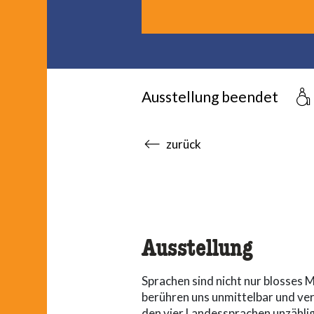
Ausstellung beendet
accessibility.sr-only.body
zurück
Ausstellung
Sprachen sind nicht nur blosses M
berühren uns unmittelbar und ver
den vier Landessprachen unzähli