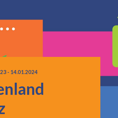
023
accessibility.time_to
-
14.01.2024
enland
z