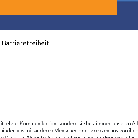
Barrierefreiheit
-term
ittel zur Kommunikation, sondern sie bestimmen unseren Allta
binden uns mit anderen Menschen oder grenzen uns von ihnen
ge Dialekte, Akzente, Slangs und Sprachen von Eingewande