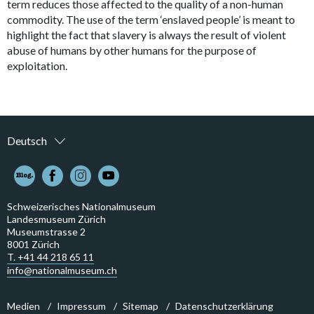
term reduces those affected to the quality of a non-human
commodity. The use of the term ‘enslaved people’ is meant to
highlight the fact that slavery is always the result of violent
abuse of humans by other humans for the purpose of
exploitation.
Deutsch
Schweizerisches Nationalmuseum
Landesmuseum Zürich
Museumstrasse 2
8001 Zürich
T. +41 44 218 65 11
info@nationalmuseum.ch
Medien
Impressum
Sitemap
Datenschutzerklärung