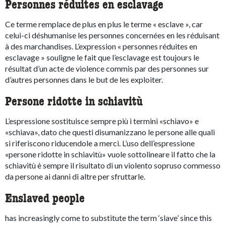
Personnes réduites en esclavage
Ce terme remplace de plus en plus le terme « esclave », car
celui-ci déshumanise les personnes concernées en les réduisant
à des marchandises. L’expression « personnes réduites en
esclavage » souligne le fait que l’esclavage est toujours le
résultat d’un acte de violence commis par des personnes sur
d’autres personnes dans le but de les exploiter.
Persone ridotte in schiavitù
L’espressione sostituisce sempre più i termini «schiavo» e
«schiava», dato che questi disumanizzano le persone alle quali
si riferiscono riducendole a merci. L’uso dell’espressione
«persone ridotte in schiavitù» vuole sottolineare il fatto che la
schiavitù è sempre il risultato di un violento sopruso commesso
da persone ai danni di altre per sfruttarle.
Enslaved people
has increasingly come to substitute the term ‘slave’ since this