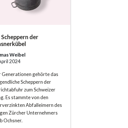
 Scheppern der
snerkübel
mas Weibel
April 2024
 Generationen gehörte das
endliche Scheppern der
ichtabfuhr zum Schweizer
ag. Es stammte von den
rverzinkten Abfalleimern des
igen Zürcher Unternehmers
b Ochsner.