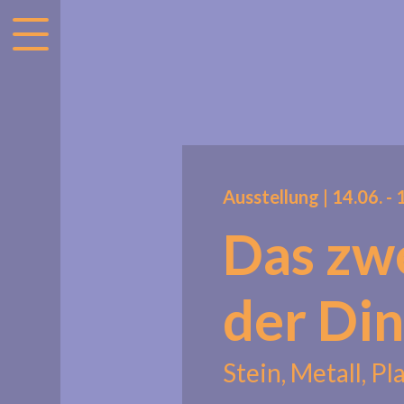
accessibility.menu
Ausstellung |
14.06.
ac
-
Das zw
der Di
Stein, Metall, Pl