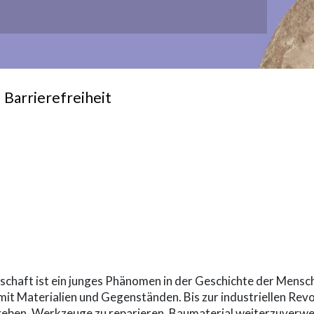
Barrierefreiheit
-term
haft ist ein junges Phänomen in der Geschichte der Mensc
t Materialien und Gegenständen. Bis zur industriellen Revo
zugeben, Werkzeuge zu reparieren, Baumaterial weiterzuver