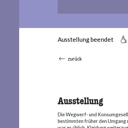
Ausstellung beendet
accessibility.sr-only.body
zurück
Ausstellung
Die Wegwerf- und Konsumgesellsc
bestimmten früher den Umgang mi
war es üblich, Kleidung weiter