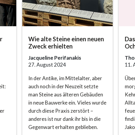
r
Wie alte Steine einen neuen
Das
Zweck erhielten
Och
Jacqueline Perifanakis
Tho
27. August 2024
11. 
In der Antike, im Mittelalter, aber
Über
it:
auch noch in der Neuzeit setzte
morg
man Steine aus älteren Gebäuden
Kehr
in neue Bauwerke ein. Vieles wurde
Allt
er
durch diese Praxis zerstört –
feue
anderes ist nur dank ihr bis in die
find
Gegenwart erhalten geblieben.
Jako