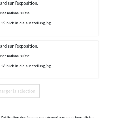
rd sur l’exposition.
sée national suisse
15-blick-in-die-ausstellung.jpg
rd sur l’exposition.
sée national suisse
16-blick-in-die-ausstellung.jpg
harger la sélection
l’utilisation des images est réservé aux seuls journalistes,