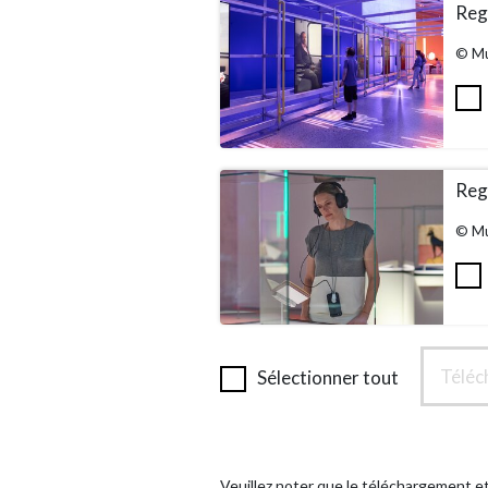
Rega
© Mu
Rega
© Mu
Téléc
Sélectionner tout
Veuillez noter que le téléchargement et 