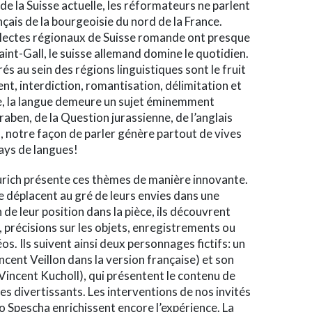
de la Suisse actuelle, les réformateurs ne parlent
ançais de la bourgeoisie du nord de la France.
dialectes régionaux de Suisse romande ont presque
aint-Gall, le suisse allemand domine le quotidien.
s au sein des régions linguistiques sont le fruit
nt, interdiction, romantisation, délimitation et
re, la langue demeure un sujet éminemment
graben, de la Question jurassienne, de l’anglais
, notre façon de parler génère partout de vives
ays de langues!
urich présente ces thèmes de manière innovante.
se déplacent au gré de leurs envies dans une
de leur position dans la pièce, ils découvrent
, précisions sur les objets, enregistrements ou
os. Ils suivent ainsi deux personnages fictifs: un
ncent Veillon dans la version française) et son
incent Kucholl), qui présentent le contenu de
es divertissants. Les interventions de nos invités
io Spescha enrichissent encore l’expérience. La