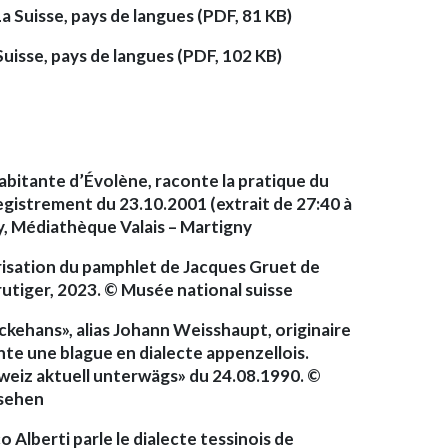
 Suisse, pays de langues (PDF, 81 KB)
 Suisse, pays de langues (PDF, 102 KB)
habitante d’Évolène, raconte la pratique du
registrement du 23.10.2001 (extrait de 27:40 à
y, Médiathèque Valais – Martigny
isation du pamphlet de Jacques Gruet de
Frutiger, 2023. © Musée national suisse
ckehans», alias Johann Weisshaupt, originaire
te une blague en dialecte appenzellois.
weiz aktuell unterwägs» du 24.08.1990. ©
nsehen
 Alberti parle le dialecte tessinois de