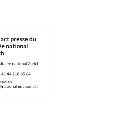
act presse du
e national
ch
Musée national Zurich
+41 44 218 65 64
medien
@nationalmuseum.ch