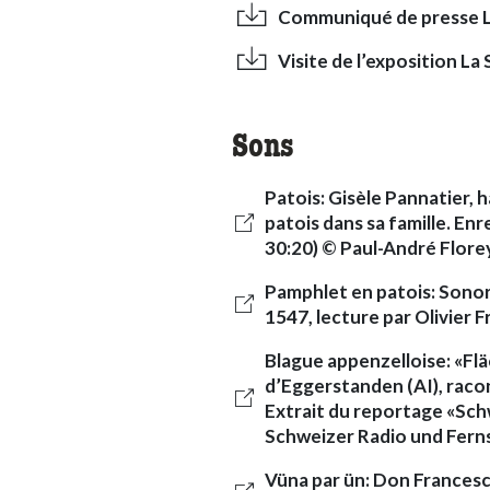
Communiqué de presse La
Visite de l’exposition La
Sons
Patois: Gisèle Pannatier, 
patois dans sa famille. En
30:20) © Paul-André Flore
Pamphlet en patois: Sonor
1547, lecture par Olivier 
Blague appenzelloise: «Flä
d’Eggerstanden (AI), racon
Extrait du reportage «Sch
Schweizer Radio und Fer
Vüna par ün: Don Francesco