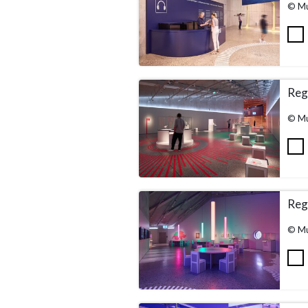
© Mu
Rega
© Mu
Rega
© Mu