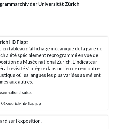
grammarchiv der Universität Zürich
rich HB Flap»
cien tableau d’affichage mécanique de la gare de
ich a été spécialement reprogrammé en vue de
position du Musée national Zurich. L’indicateur
ral revisité s’intègre dans un lieu de rencontre
stique où les langues les plus variées se mêlent
unes aux autres.
sée national suisse
01-zuerich-hb-flap.jpg
rd sur l’exposition.