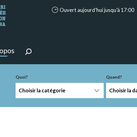
accessibility.aria.opening_hours: Ouve
Ouvert aujourd’hui jusqu’à 17:00
ntenu de la page.
ropos
-term
Quoi?
Quand?
Choisir la catégorie
Choisir la d