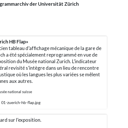
grammarchiv der Universität Zürich
rich HB Flap»
cien tableau d’affichage mécanique de la gare de
ich a été spécialement reprogrammé en vue de
position du Musée national Zurich. L’indicateur
ral revisité s’intègre dans un lieu de rencontre
stique où les langues les plus variées se mêlent
unes aux autres.
sée national suisse
01-zuerich-hb-flap.jpg
rd sur l’exposition.