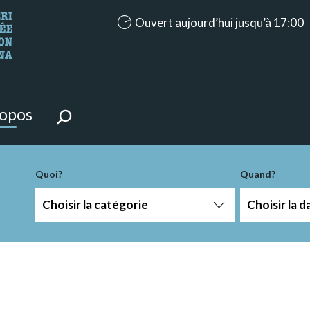
accessibility.aria.opening_hours: Ouve
Ouvert aujourd’hui jusqu’à 17:00
ntenu de la page.
ropos
-term
Quoi?
Quand?
Choisir la catégorie
Choisir la d