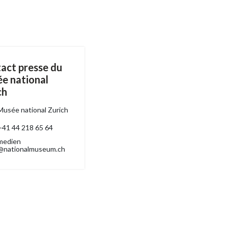
act presse du
e national
ch
Musée national Zurich
+41 44 218 65 64
medien
@nationalmuseum.ch