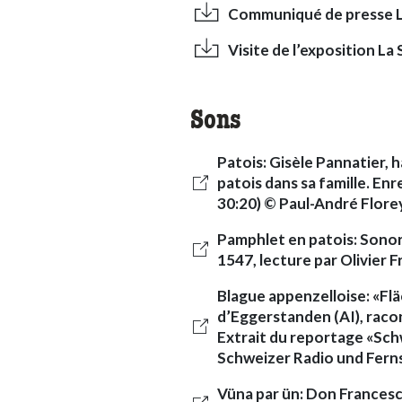
Communiqué de presse La
Visite de l’exposition La
Sons
Patois: Gisèle Pannatier, 
patois dans sa famille. En
30:20) © Paul-André Flore
Pamphlet en patois: Sonor
1547, lecture par Olivier 
Blague appenzelloise: «Flä
d’Eggerstanden (AI), racon
Extrait du reportage «Sch
Schweizer Radio und Fer
Vüna par ün: Don Francesco