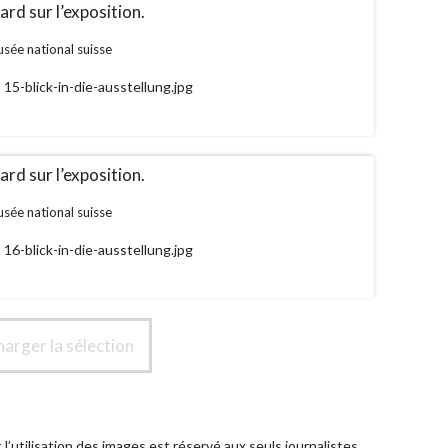
rd sur l’exposition.
sée national suisse
15-blick-in-die-ausstellung.jpg
rd sur l’exposition.
sée national suisse
16-blick-in-die-ausstellung.jpg
harger la sélection
l’utilisation des images est réservé aux seuls journalistes,