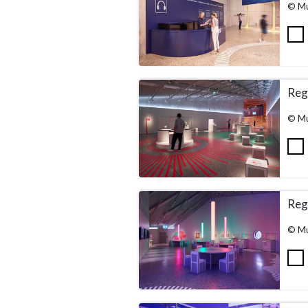
© Mu
Rega
© Mu
Rega
© Mu