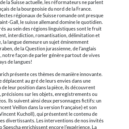
de la Suisse actuelle, les réformateurs ne parlent
ançais de la bourgeoisie du nord de la France.
dialectes régionaux de Suisse romande ont presque
aint-Gall, le suisse allemand domine le quotidien.
s au sein des régions linguistiques sont le fruit
nt, interdiction, romantisation, délimitation et
re, la langue demeure un sujet éminemment
graben, de la Question jurassienne, de l’anglais
, notre façon de parler génère partout de vives
ays de langues!
urich présente ces thèmes de manière innovante.
se déplacent au gré de leurs envies dans une
de leur position dans la pièce, ils découvrent
, précisions sur les objets, enregistrements ou
os. Ils suivent ainsi deux personnages fictifs: un
ncent Veillon dans la version française) et son
incent Kucholl), qui présentent le contenu de
es divertissants. Les interventions de nos invités
io Spescha enrichissent encore l’expérience. La