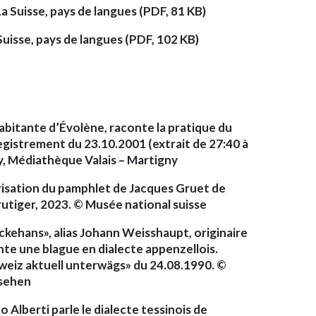
 Suisse, pays de langues (PDF, 81 KB)
 Suisse, pays de langues (PDF, 102 KB)
habitante d’Évolène, raconte la pratique du
registrement du 23.10.2001 (extrait de 27:40 à
y, Médiathèque Valais – Martigny
isation du pamphlet de Jacques Gruet de
Frutiger, 2023. © Musée national suisse
ckehans», alias Johann Weisshaupt, originaire
te une blague en dialecte appenzellois.
weiz aktuell unterwägs» du 24.08.1990. ©
nsehen
 Alberti parle le dialecte tessinois de