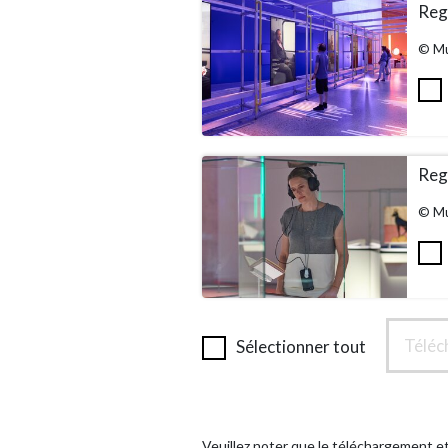
Rega
© Mu
Rega
© Mu
Téléc
Sélectionner tout
Veuillez noter que le téléchargement et 