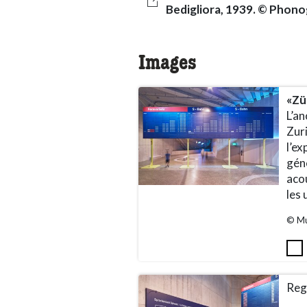
Bedigliora, 1939. © Phono
Images
«Zü
L’an
Zur
l’ex
géné
acou
les 
© Mu
Rega