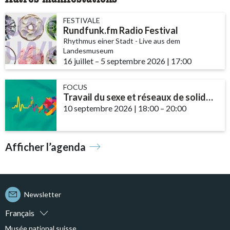
FESTIVALE
Rundfunk.fm Radio Festival
Rhythmus einer Stadt - Live aus dem
Landesmuseum
16 juillet
accessibility.time_to
–
5 septembre 2026
|
17:00
FOCUS
Travail du sexe et réseaux de solidarité – le rôle des communautés et des ...
10 septembre 2026
|
18:00
accessibility.time_t
–
20:00
Afficher l’agenda
Newsletter
Français
Musée national suisse