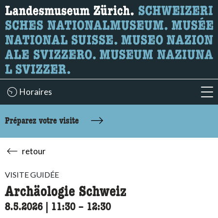
Recherche
Ici, vous pouvez rechercher le contenu de la page.
Horaires
acc
Préparez votre visite
retour
VISITE GUIDÉE
Archäologie Schweiz
8.5.2026
|
11:30
accessibility.time_to
–
12:30