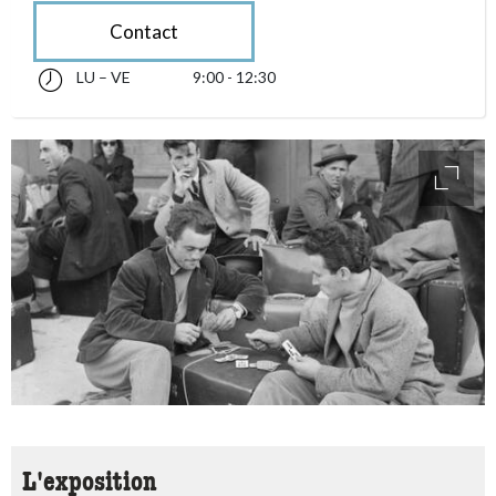
Contact
LU – VE
9:00 - 12:30
lundi jusqu’à vendredi 09:00 - 12:30
accessibility.sr-only.opening_hours
access
L'exposition