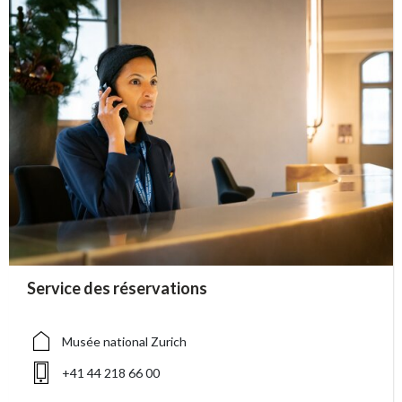
accessibility.sr-only.person_card_info
Service des réservations
accessibility.sr-only.museum
accessibility.sr-only.phone
Musée national Zurich
+41 44 218 66 00