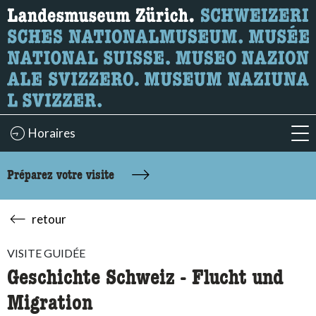
Recherche
Ici, vous pouvez rechercher le contenu de la page.
Horaires
acc
Préparez votre visite
retour
VISITE GUIDÉE
Geschichte Schweiz - Flucht und
Migration