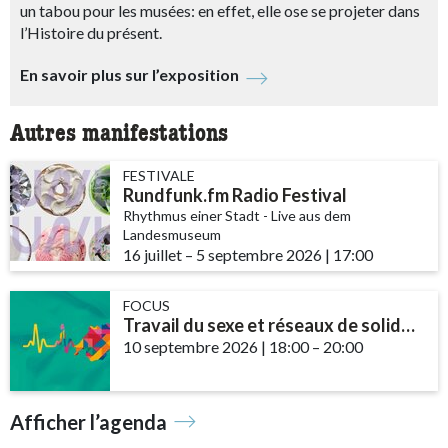
un tabou pour les musées: en effet, elle ose se projeter dans
l’Histoire du présent.
En savoir plus sur l’exposition
Autres manifestations
FESTIVALE
Rundfunk.fm Radio Festival
Rhythmus einer Stadt - Live aus dem
Landesmuseum
16 juillet
accessibility.time_to
–
5 septembre 2026
|
17:00
FOCUS
Travail du sexe et réseaux de solidarité – le rôle des communautés et des ...
10 septembre 2026
|
18:00
accessibility.time_t
–
20:00
Afficher l’agenda