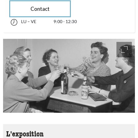
Contact
LU – VE
9:00 - 12:30
lundi jusqu’à vendredi 09:00 - 12:30
accessibility.sr-only.opening_hours
access
L'exposition