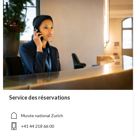
accessibility.sr-only.person_card_info
Service des réservations
accessibility.sr-only.museum
accessibility.sr-only.phone
Musée national Zurich
+41 44 218 66 00