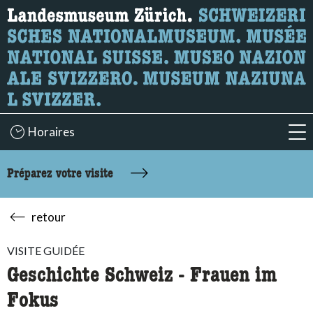
Recherche
Ici, vous pouvez rechercher le contenu de la page.
Horaires
acc
Préparez votre visite
retour
VISITE GUIDÉE
Geschichte Schweiz - Frauen im
Fokus