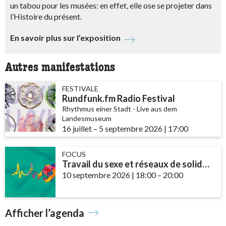
un tabou pour les musées: en effet, elle ose se projeter dans
l’Histoire du présent.
En savoir plus sur l’exposition
Autres manifestations
FESTIVALE
Rundfunk.fm Radio Festival
Rhythmus einer Stadt - Live aus dem
Landesmuseum
16 juillet
accessibility.time_to
–
5 septembre 2026
|
17:00
FOCUS
Travail du sexe et réseaux de solidarité – le rôle des communautés et des ...
10 septembre 2026
|
18:00
accessibility.time_t
–
20:00
Afficher l’agenda