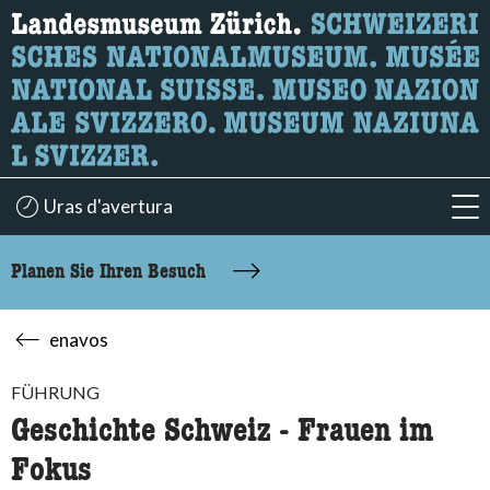
Wonach suchen Sie?
Hier können Sie nach Inhalten der Seite suchen.
Uras d'avertura
acc
Planen Sie Ihren Besuch
enavos
FÜHRUNG
Geschichte Schweiz - Frauen im
Fokus