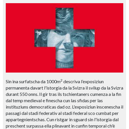
2
Sin ina surfatscha da 1000m
descriva l’exposiziun
permanenta davart l'istorgia da la Svizra il svilup da la Svizra
durant 550 onns. Il gir tras ils tschientaners cumenza a la fin
dal temp medieval e finescha cun las sfidas per las
instituziuns democraticas dad oz. L'exposiziun inscenescha il
passagi dal stadi federativ al stadi federal sco cumbat per
appartegnientschas. Cun ristgar in sguard sin l'istorgia dal
preschent surpassa ella plinavant in cunfin temporal ch'è