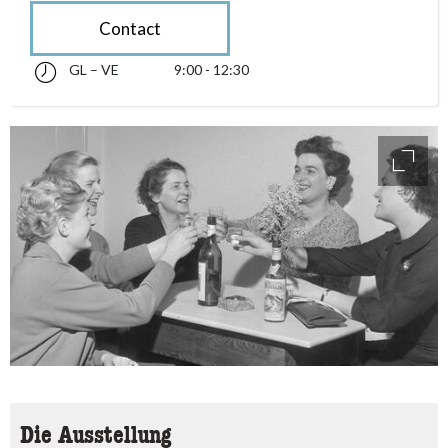
Contact
GL – VE
9:00 - 12:30
glindesdi fin venderdi 09:00 - 12:30
accessibility.sr-only.opening_hours
access
Die Ausstellung