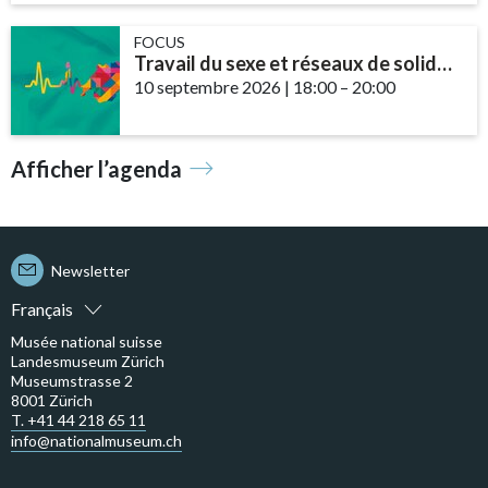
FOCUS
Travail du sexe et réseaux de solidarité – le rôle des communautés et des ...
10 septembre 2026
|
18:00
accessibility.time_t
–
20:00
Afficher l’agenda
Newsletter
Français
Musée national suisse
Landesmuseum Zürich
Museumstrasse 2
8001 Zürich
T. +41 44 218 65 11
info@nationalmuseum.ch