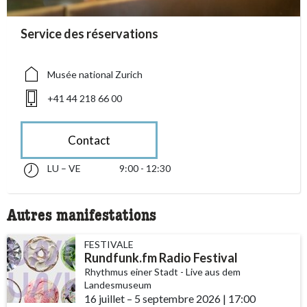
accessibility.sr-only.person_card_info
Service des réservations
accessibility.sr-only.museum
accessibility.sr-only.phone
Musée national Zurich
+41 44 218 66 00
Contact
LU – VE
9:00 - 12:30
lundi jusqu’à vendredi 09:00 - 12:30
accessibility.sr-only.opening_hours
Autres manifestations
FESTIVALE
Rundfunk.fm Radio Festival
Rhythmus einer Stadt - Live aus dem
Landesmuseum
16 juillet
accessibility.time_to
–
5 septembre 2026
|
17:00