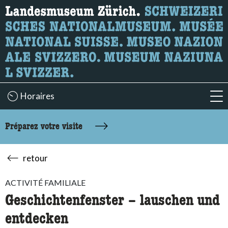
Recherche
Ici, vous pouvez rechercher le contenu de la page.
Horaires
acc
Préparez votre visite
retour
ACTIVITÉ FAMILIALE
Geschichtenfenster – lauschen und
entdecken