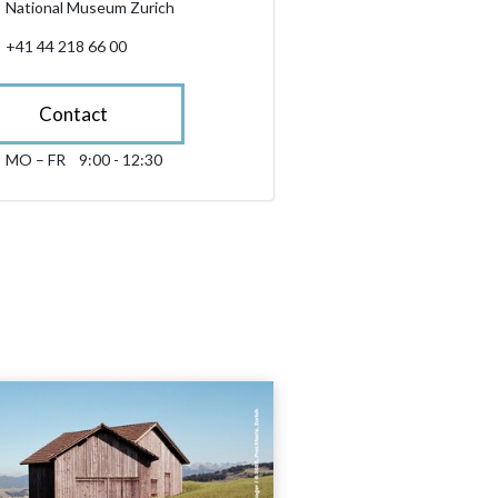
National Museum Zurich
+41 44 218 66 00
Contact
MO – FR
9:00 - 12:30
Monday till Friday 09:00 - 12:30
sibility.sr-only.opening_hours