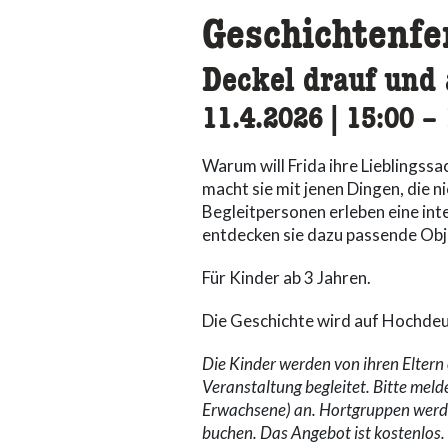
Geschichtenfe
Deckel drauf und
11.4.2026
|
15:00
ac
–
Warum will Frida ihre Lieblings
macht sie mit jenen Dingen, die n
Begleitpersonen erleben eine int
entdecken sie dazu passende Ob
Für Kinder ab 3 Jahren.
Die Geschichte wird auf Hochdeu
Die Kinder werden von ihren Elter
Veranstaltung begleitet. Bitte meld
Erwachsene) an.
Hortgruppen werde
buchen. Das Angebot ist kostenlos.