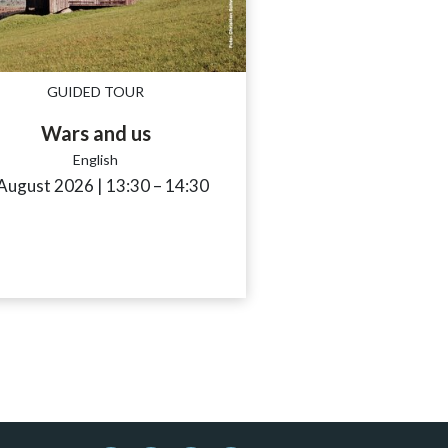
GUIDED TOUR
Wars and us
English
 August 2026
|
13:30
accessibility.time_to
–
14:30
to