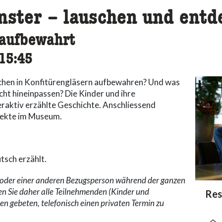
nster – lauschen und entd
 aufbewahrt
cessibility.time_to
15:45
sachen in Konfitürengläsern aufbewahren? Und was
icht hineinpassen? Die Kinder und ihre
eraktiv erzählte Geschichte. Anschliessend
jekte im Museum.
tsch erzählt.
n oder einer anderen Bezugsperson während der ganzen
en Sie daher alle Teilnehmenden (Kinder und
acc
Res
acce
acce
n gebeten, telefonisch einen privaten Termin zu