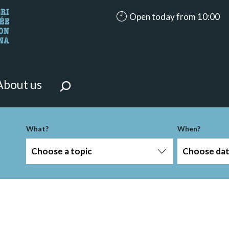
accessibility.aria.opening_ho
Open today from 10:00
looking for?
on the page.
About us
What?
When?
Choose a topic
Choose da