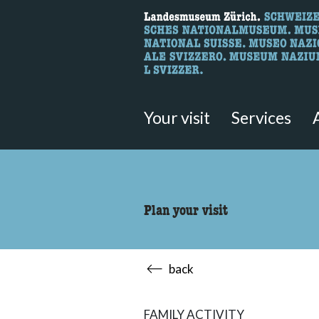
What are you 
Here you can search for content 
Your visit
Services
Plan your visit
back
FAMILY ACTIVITY