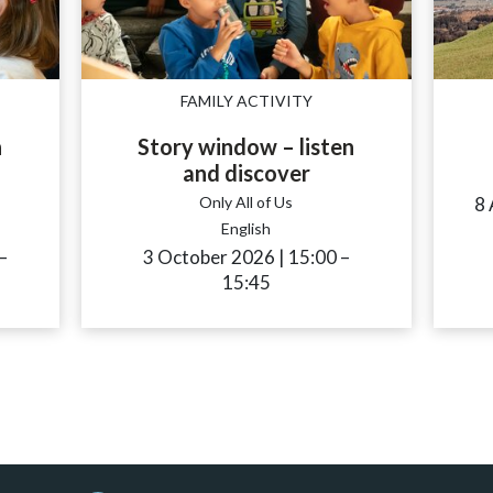
FAMILY ACTIVITY
n
Story window – listen
and discover
Only All of Us
8
English
accessibility.time_to
–
3 October 2026
|
15:00
accessibility.time_
–
15:45