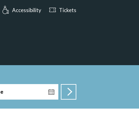
urs: Open today from 10:00
Accessibility
Tickets
te