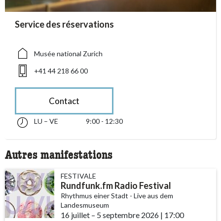
accessibility.sr-only.person_card_info
Service des réservations
accessibility.sr-only.museum
accessibility.sr-only.phone
Musée national Zurich
+41 44 218 66 00
Contact
LU – VE
9:00 - 12:30
lundi jusqu’à vendredi 09:00 - 12:30
accessibility.sr-only.opening_hours
Autres manifestations
FESTIVALE
Rundfunk.fm Radio Festival
Rhythmus einer Stadt - Live aus dem
Landesmuseum
16 juillet
accessibility.time_to
–
5 septembre 2026
|
17:00