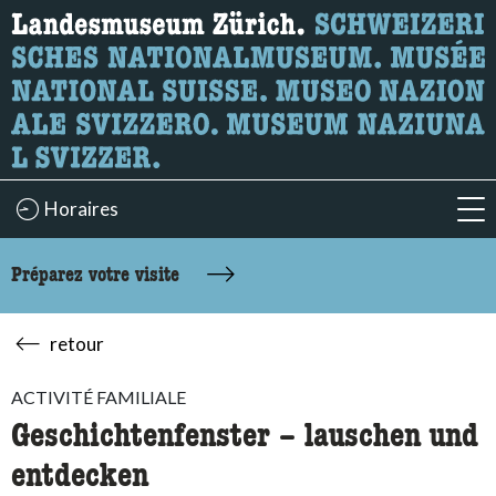
Recherche
Ici, vous pouvez rechercher le contenu de la page.
Horaires
acc
Préparez votre visite
retour
ACTIVITÉ FAMILIALE
Geschichtenfenster – lauschen und
entdecken