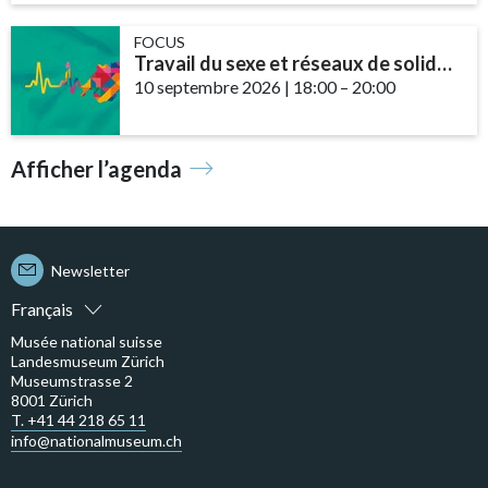
FOCUS
Travail du sexe et réseaux de solidarité – le rôle des communautés et des ...
10 septembre 2026
|
18:00
accessibility.time_t
–
20:00
Afficher l’agenda
Newsletter
Français
Musée national suisse
Landesmuseum Zürich
Museumstrasse 2
8001 Zürich
T. +41 44 218 65 11
info@nationalmuseum.ch