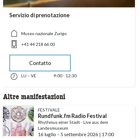
accessibility.sr-only.person_card_info
Servizio di prenotazione
accessibility.sr-only.museum
accessibility.sr-only.phone
Museo nazionale Zurigo
+41 44 218 66 00
Contatto
LU – VE
9:00 - 12:30
lunedì fino alle venerdì 09:00 - 12:30
accessibility.sr-only.opening_hours
Altre manifestazioni
FESTIVALE
Rundfunk.fm Radio Festival
Rhythmus einer Stadt - Live aus dem
Landesmuseum
16 luglio
accessibility.time_to
–
5 settembre 2026
|
17:00