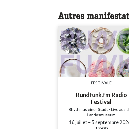
Autres manifesta
FESTIVALE
Rundfunk.fm Radio
Festival
Rhythmus einer Stadt - Live aus 
Landesmuseum
16 juillet
accessibility.time_
–
5 septembre 202
17:00