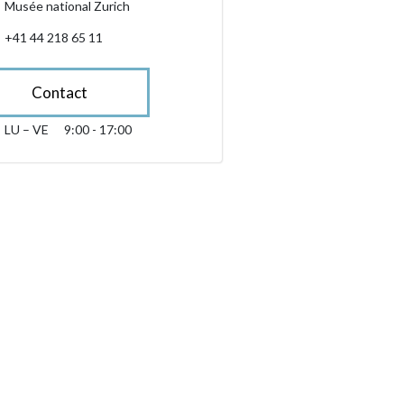
Musée national Zurich
+41 44 218 65 11
Contact
LU – VE
9:00 - 17:00
lundi jusqu’à vendredi 09:00 - 17:00
sibility.sr-only.opening_hours