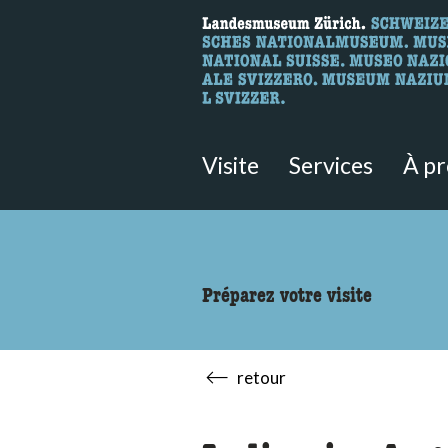
Recherche
Ici, vous pouvez rechercher le co
Visite
Services
À p
Préparez votre visite
retour