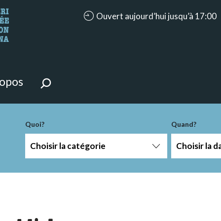
accessibility.aria.opening_hours: Ouve
Ouvert aujourd’hui jusqu’à 17:00
ntenu de la page.
ropos
Quoi?
Quand?
Choisir la catégorie
Choisir la d