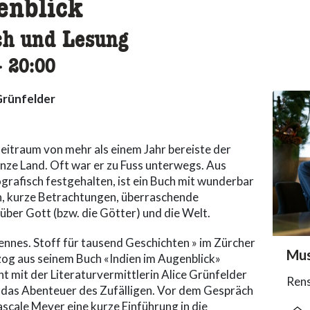
enblick
ch und Lesung
ccessibility.time_to
–
20:00
Grünfelder
 Zeitraum von mehr als einem Jahr bereiste der
ze Land. Oft war er zu Fuss unterwegs. Aus
rafisch festgehalten, ist ein Buch mit wunderbar
n, kurze Betrachtungen, überraschende
ber Gott (bzw. die Götter) und die Welt.
nnes. Stoff für tausend Geschichten » im Zürcher
acc
Mus
acce
acce
og aus seinem Buch «Indien im Augenblick»
t mit der Literaturvermittlerin Alice Grünfelder
Rens
d das Abenteuer des Zufälligen. Vor dem Gespräch
ascale Meyer eine kurze Einführung in die