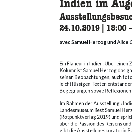
Indien im Aug
Ausstellungsbesu
24.10.2019
|
18:00
a
avec Samuel Herzog und Alice 
Ein Flaneur in Indien: Über einen
Kolumnist Samuel Herzog das gan
seinen Beobachtungen, auch fotog
leichtfüssigen Texten entstande
Begegnungen sowie Reflexionen ü
Im Rahmen der Ausstellung «Indie
Landesmuseum liest Samuel Herz
(Rotpunktverlag 2019) und sprich
über die Passion des Reisens un
gibt die Ausstellungskuratorin P