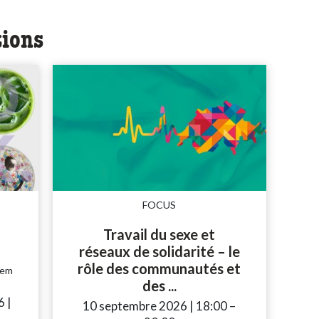
tions
FOCUS
Travail du sexe et
réseaux de solidarité – le
rôle des communautés et
dem
des ...
to
6
|
10 septembre 2026
|
18:00
accessibility.tim
–