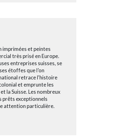
n imprimées et peintes
cial très prisé en Europe.
ses entreprises suisses, se
ses étoffes que l’on
ational retrace l'histoire
 colonial et emprunte les
e et la Suisse. Les nombreux
s prêts exceptionnels
e attention particulière.