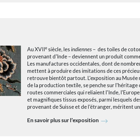
e
Au XVII
siècle, les
indiennes
–
des toiles de coto
provenant d’Inde – deviennent un produit commer
Les manufactures occidentales, dont de nombreu
mettent à produire des imitations de ces précieu
retrouve bientôt partout. L'exposition au Musée n
de la production textile, se penche sur l'héritage
routes commerciales qui reliaient l'Inde, l'Europ
et magnifiques tissus exposés, parmi lesquels de
provenant de Suisse et de l’étranger, méritent un
En savoir plus sur l’exposition