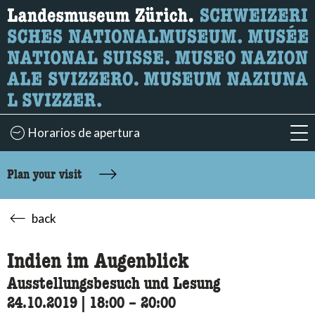
What are you looking for?
Here you can search for content on the page.
Horarios de apertura
acc
Plan your visit
back
Indien im Augenblick
Ausstellungsbesuch und Lesung
24.10.2019
|
18:00
accessibility.time_to
–
20:00