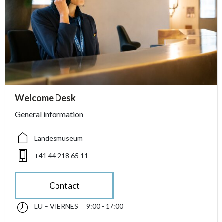
accessibility.sr-only.person_card_info
Welcome Desk
accessibility.sr-only.museum
accessibility.sr-only.phone
General information
Landesmuseum
+41 44 218 65 11
Contact
LU – VIERNES
9:00 - 17:00
lunes till viernes 09:00 - 17:00
accessibility.sr-only.opening_hours