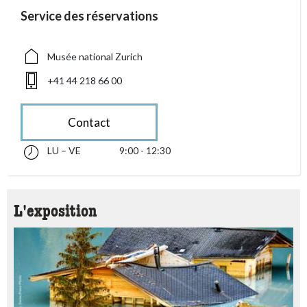
accessibility.sr-only.person_card_info
Service des réservations
accessibility.sr-only.museum
accessibility.sr-only.phone
Musée national Zurich
+41 44 218 66 00
Contact
LU – VE
9:00 - 12:30
lundi jusqu’à vendredi 09:00 - 12:30
accessibility.sr-only.opening_hours
L'exposition