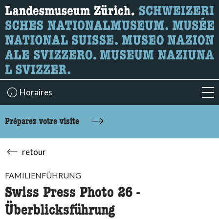
Recherche
Ici, vous pouvez rechercher le contenu de la page.
Horaires
acc
Préparez votre visite
retour
FAMILIENFÜHRUNG
Swiss Press Photo 26 -
Überblicksführung