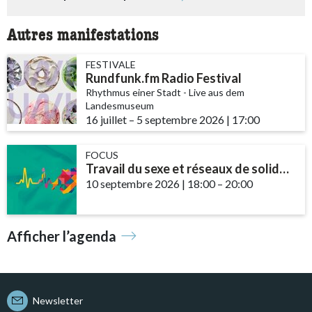
Autres manifestations
FESTIVALE
Rundfunk.fm Radio Festival
Rhythmus einer Stadt - Live aus dem
Landesmuseum
16 juillet
accessibility.time_to
–
5 septembre 2026
|
17:00
FOCUS
Travail du sexe et réseaux de solidarité – le rôle des communautés et des ...
10 septembre 2026
|
18:00
accessibility.time_t
–
20:00
Afficher l’agenda
Newsletter