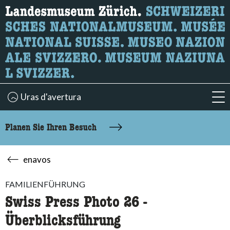
Wonach suchen Sie?
Hier können Sie nach Inhalten der Seite suchen.
Uras d'avertura
acc
Planen Sie Ihren Besuch
enavos
FAMILIENFÜHRUNG
Swiss Press Photo 26 -
Überblicksführung